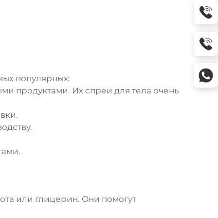
амых популярных:
ыми продуктами. Их
спреи для тела
очень
вки.
одству.
тами.
та или глицерин. Они помогут