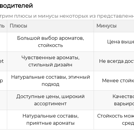
водителей
отрим плюсы и минусы некоторых из представлен
ль
Плюсы
Минусы
Большой выбор ароматов,
Цена выш
стойкость
Чувственные ароматы,
et
Не всегда до
стильный дизайн
Натуральные составы, этичный
op
Менее стой
подход
Доступные цены, широкий
Качеств
ассортимент
варьир
Натуральные составы,
Стойкость мо
приятные ароматы
сре