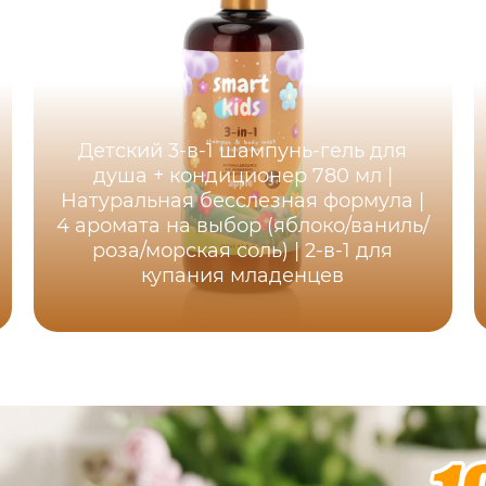
Детский 3-в-1 шампунь-гель для
душа + кондиционер 780 мл |
Натуральная бесслезная формула |
4 аромата на выбор (яблоко/ваниль/
роза/морская соль) | 2-в-1 для
купания младенцев