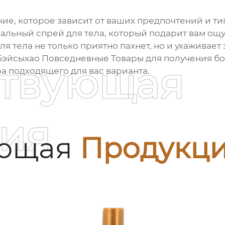
ие, которое зависит от ваших предпочтений и тип
деальный
спрей для тела
, который подарит вам ощ
ля тела
не только приятно пахнет, но и ухаживает
эйсыхао Повседневные Товары
для получения б
ствующая
а подходящего для вас варианта.
ия
ующая
Продукц