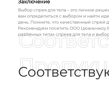
Заключение
Выбор
спрея для тела
– это личное решен
вам определиться с выбором и найти и
день. Помните, что качественный
спрей д
Рекомендуем посетить
ООО Цюаньчжоу Б
Соответ
различных типах
спреев для тела
и выбор
Продукц
Соответств