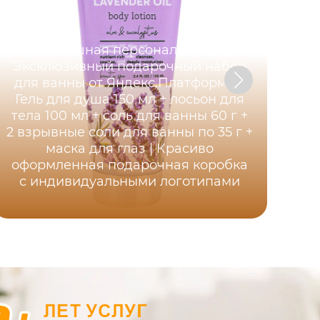
Хит
по
[Роскошная персонализация]
мл
Эксклюзивный подарочный набор
ван
для ванны от Яндекс.Платформы |
г
Гель для душа 150 мл + лосьон для
wi
тела 100 мл + соль для ванны 60 г +
2 взрывные соли для ванны по 35 г +
маска для глаз | Красиво
ж
оформленная подарочная коробка
с индивидуальными логотипами