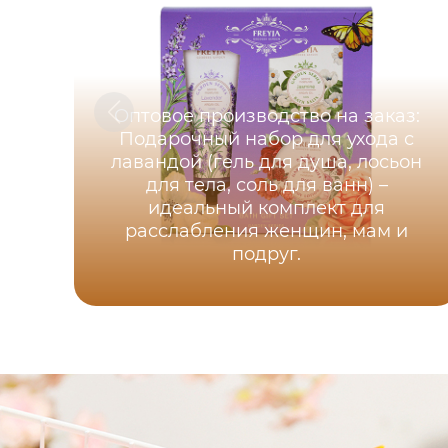
Оптовое производство на заказ:
Подарочный набор для ухода с
лавандой (гель для душа, лосьон
для тела, соль для ванн) –
идеальный комплект для
расслабления женщин, мам и
подруг.