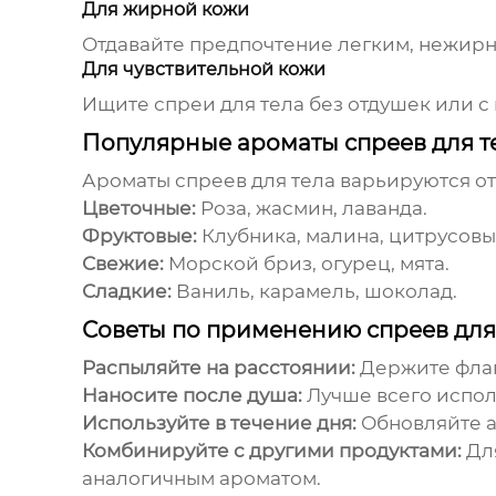
Для жирной кожи
Отдавайте предпочтение легким, нежир
Для чувствительной кожи
Ищите
спреи для тела
без отдушек или с
Популярные ароматы спреев для т
Ароматы
спреев для тела
варьируются от
Цветочные:
Роза, жасмин, лаванда.
Фруктовые:
Клубника, малина, цитрусовы
Свежие:
Морской бриз, огурец, мята.
Сладкие:
Ваниль, карамель, шоколад.
Советы по применению спреев для
Распыляйте на расстоянии:
Держите флако
Наносите после душа:
Лучше всего испо
Используйте в течение дня:
Обновляйте а
Комбинируйте с другими продуктами:
Для
аналогичным ароматом.