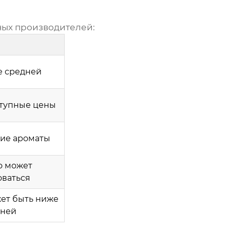
ных производителей:
е средней
ступные цены
кие ароматы
о может
оваться
жет быть ниже
дней