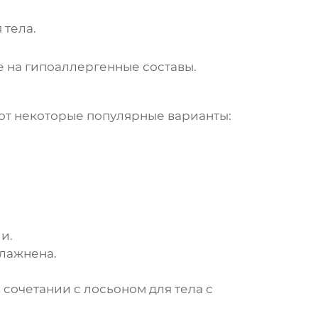
 тела
.
 на гипоаллергенные составы.
Вот некоторые популярные варианты:
и.
влажнена.
 сочетании с лосьоном для тела с