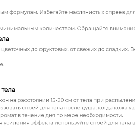
ным формулам. Избегайте маслянистых
спреев для
 минимальным количеством. Обращайте внимание
ела
 цветочных до фруктовых, от свежих до сладких. 
е.
 тела
н на расстоянии 15-20 см от тела при распылени
льзовать
спрей для тела
после душа, когда кожа у
ромат в течение дня по мере необходимости.
 усиления эффекта используйте
спрей для тела
в