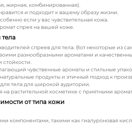
ая, жирная, комбинированная).
нравится и подходит к вашему образу жизни.
собенно если у вас чувствительная кожа.
аромат спрея на вашей коже.
 тела
изводителей
спреев для тела
. Вот некоторые из с
своими разнообразными ароматами и качественн
 стойкости.
агающий чувственные ароматы и стильные упако
атуральные продукты и этичный подход к произв
для тела
для широкой аудитории.
на растительной косметике с приятными арома
симости от типа кожи
и компонентами, такими как гиалуроновая кисло