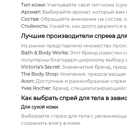
Тип кожи:
Учитывайте свой тип кожи (сух
Аромат:
Выбирайте аромат, который вам 
Состав:
Обращайте внимание на состав, о
Стойкость:
Узнайте, как долго держится 
Лучшие производители спреев для
На рынке представлено множество про
Bath & Body Works:
Этот бренд известен 
популярны благодаря широкому выбору и
Victoria's Secret:
Знаменитый бренд, предл
The Body Shop:
Компания, предлагающая н
Avon:
Доступные и разнообразные
спреи 
Yves Rocher:
Бренд, специализирующийся 
Как выбрать спрей для тела в зави
Для сухой кожи
Выбирайте
спреи для тела
с увлажняющим
сохранить влагу в коже.