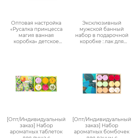
упаковка.
для отелей и SPA
Оптовая настройка
Эксклюзивный
«Русалка принцесса
мужской банный
магия ванная
набор в подарочной
коробка» детское
коробке : лак для
купание пять штук
волос + воск для волос
комплект｜Гель для
+ масло для бороды +
душа с ванильным
щетка для бороды ,
ароматом + бомбочка
изысканная
“Рыбий хвост” + пена
подарочная упаковка ,
для ванны｜ODM под
высококлассная
заказ, прямые
атмосфера , подходит
поставки с фабрики
для парня/мужа/отца
[Опт/Индивидуальный
[Опт/Индивидуальный
заказ] Набор
заказ] Набор
ароматных таблеток
ароматных бомбочек
для душа с
для ванны с