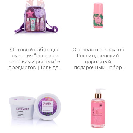
Оптовый набор для
Оптовая продажа из
купания “Рюкзак с
России, женский
оленьими рогами” 6
дорожный
предметов｜Гель для
подарочный набор
душа с молочно-
для ванны и душа |
медовым ароматом,
Набор 4 в 1 (гель для
шампунь, скраб, спрей
душа + спрей для тела
для тела, термальная
+ дезодорант для тела
бомбочка для ванны
+ соль для ванн),
“Пятиконечная
портативная сумка из
звезда” 50 г и пенная
ПВХ, доступен OEM-
мочалка “Единорог”
производитель
для активной пены｜
ODM под заказ,
прямые поставки с