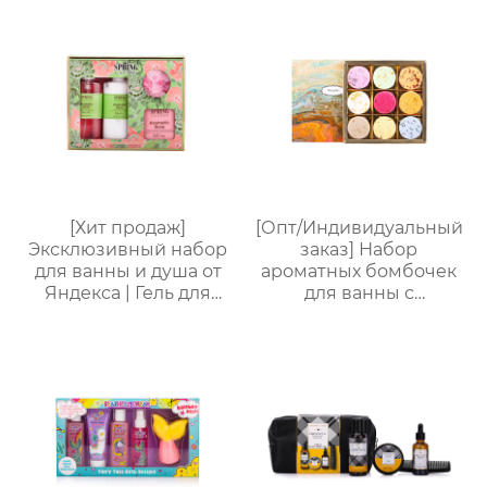
комплект
Соль для ванны 100 г +
Шарик для ванны EVA
| Изысканная
подарочная коробка,
персонализируемая
[Хит продаж]
[Опт/Индивидуальный
Эксклюзивный набор
заказ] Набор
для ванны и душа от
ароматных бомбочек
Яндекса | Гель для
для ванны с
душа 170 мл + лосьон
сухоцветами | 30г
для тела 170 мл + мыло
бомбочек с
для ванны 50 г +
растительными
шарик для ванны 20 г |
маслами |
Изысканная
Разноцветные
подарочная коробка.
варианты (лаванда/
Доступна
роза/кокос-мята и др.)
индивидуальная
| Подарочные наборы