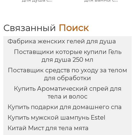
сухоцветами | 30г
сухоцветами | 30г
бомбочек с
бомбочек с
эфирными маслами |
растительными
Разные цвета
маслами |
Связанный
Поиск
(лаванда/роза/кокос-
Разноцветные
мята и др.) |
варианты (лаванда/
Фабрика женских гелей для душа
Подарочные наборы
роза/кокос-мята и др.)
для отелей и SPA
| Подарочные наборы
Поставщики которые купили Гель
для отелей и SPA
для душа 250 мл
Поставщик средств по уходу за телом
для обработки
Купить Ароматический спрей для
тела и волос
Купить подарки для домашнего спа
Купить мужской шампунь Estel
Китай Мист для тела мята