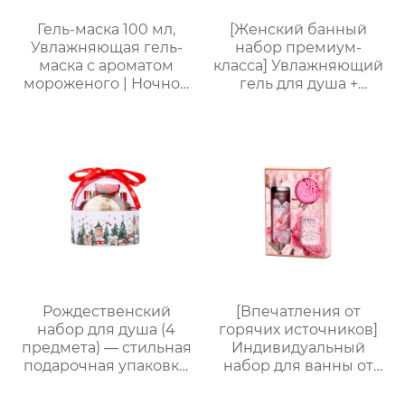
фабрики
Гель-маска 100 мл,
[Женский банный
Увлажняющая гель-
набор премиум-
маска с ароматом
класса] Увлажняющий
мороженого | Ночной
гель для душа +
восстанавливающий
Питательный лосьон
гель | Успокаивающий
для тела | Простая
гель с растительными
портативная
экстрактами | Для
подарочная коробка,
чувствительной кожи
праздничный
подарок, возможность
нанесения логотипа
Рождественский
[Впечатления от
набор для душа (4
горячих источников]
предмета) — стильная
Индивидуальный
подарочная упаковка,
набор для ванны от
ароматный
Яндекс.Платформы |
праздничный
Гель для душа 170 мл +