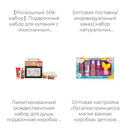
【Роскошный SPA-
[оптовая поставка/
набор】Подарочный
индивидуальный
набор для купания с
заказ] набор
изысканным
натуральных
ароматом (гель для
ароматических
душа + шампунь +
таблеток для душа с
лосьон для тела +
сухоцветами | 30г
дезодорант) Прямые
таблеток с
поставки с завода.
растительными
Возможность
маслами |
индивидуального
разноцветные
заказа.
варианты (лаванда/
роза/кокос-мята и др.)
| индивидуальный
заказ подарочных
наборов для отелей и
Лимитированный
Оптовая настройка
spa
рождественский
«Русалка принцесса
набор для душа,
магия ванная
подарочная коробка с
коробка» детское
ручкой, праздничный
купание пять штук