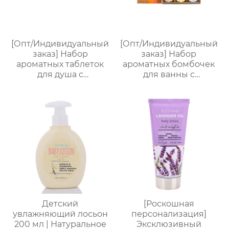
[Опт/Индивидуальный
[Опт/Индивидуальный
заказ] Набор
заказ] Набор
ароматных таблеток
ароматных бомбочек
для душа с
для ванны с
сухоцветами | 30г
сухоцветами | 30г
бомбочек с
бомбочек с
эфирными маслами |
растительными
Разные цвета
маслами |
(лаванда/роза/кокос-
Разноцветные
мята и др.) |
варианты (лаванда/
Подарочные наборы
роза/кокос-мята и др.)
для отелей и SPA
| Подарочные наборы
для отелей и SPA
Детский
[Роскошная
увлажняющий лосьон
персонализация]
200 мл | Натуральное
Эксклюзивный