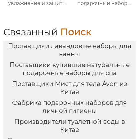
увлажнение и защита
подарочный набор
от сухости |
для ванны от
Круглогодичный уход
Яндекс.Платформы |
для чувствительной
Гель для душа 150 мл +
кожи | Легкая
лосьон для тела 100
Связанный
Поиск
свежесть на весь день
мл + соль для ванны
| Летний must-have
60 г + 2 взрывные
Поставщики лавандовые наборы для
без липкости
соли для ванны по 35 г
+ маска для глаз |
ванны
Красиво
Поставщики купившие натуральные
оформленная
подарочная коробка с
подарочные наборы для спа
индивидуальными
Поставщики Мист для тела Avon из
логотипами
Китая
Фабрика подарочных наборов для
личной гигиены
Производители туалетной воды в
Китае