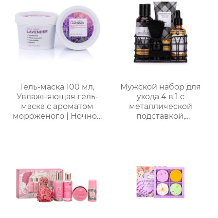
Гель-маска 100 мл,
Мужской набор для
Увлажняющая гель-
ухода 4 в 1 с
маска с ароматом
металлической
мороженого | Ночной
подставкой,
восстанавливающий
премиальный набор
гель | Успокаивающий
для душа и ухода за
гель с растительными
кожей
экстрактами | Для
чувствительной кожи