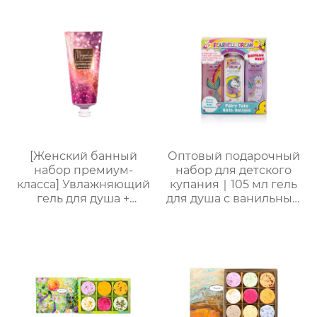
набор —
комплект｜Гель для
ароматическая
душа с ванильным
коллекция из 5
ароматом + бомбочка
предметов
“Рыбий хвост” + пена
для ванны｜ODM под
заказ, прямые
поставки с фабрики
[Женский банный
Оптовый подарочный
набор премиум-
набор для детского
класса] Увлажняющий
купания｜105 мл гель
гель для душа +
для душа с ванильным
Питательный лосьон
ароматом, 105 мл
для тела | Простая
шампунь, 105 мл
портативная
лосьон и 50 г мыло
подарочная коробка,
для лица
праздничный
подарок, возможность
нанесения логотипа