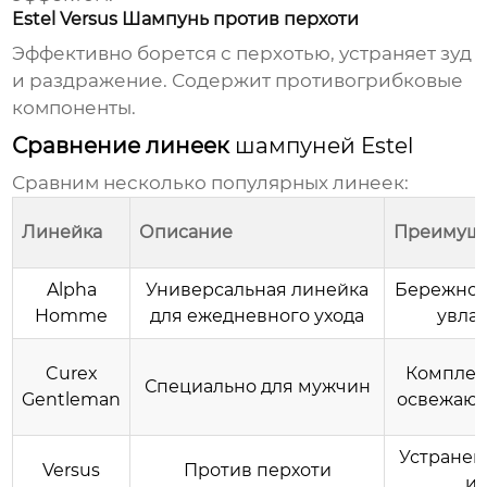
Estel Versus Шампунь против перхоти
Эффективно борется с перхотью, устраняет зуд
и раздражение. Содержит противогрибковые
компоненты.
Сравнение линеек
шампуней Estel
Сравним несколько популярных линеек:
Линейка
Описание
Преимуще
Alpha
Универсальная линейка
Бережное
Homme
для ежедневного ухода
увла
Curex
Комплек
Специально для мужчин
Gentleman
освежаю
Устранен
Versus
Против перхоти
и 