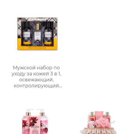
таблеток для душа с
сухоцветами | 30г
таблеток с
растительными
маслами |
разноцветные
варианты (лаванда/
роза/кокос-мята и др.)
| индивидуальный
заказ подарочных
наборов для отелей и
Мужской набор по
spa
уходу за кожей 3 в 1,
освежающий,
контролирующий
жирность,
увлажняющий, со
стойким ароматом,
подарочная коробка,
мужской
многофункциональный
подарочный набор по
уходу за кожей