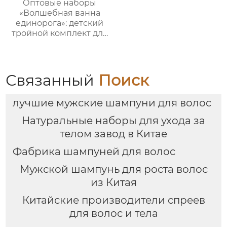
Оптовые наборы
«Волшебная ванна
единорога»: детский
тройной комплект для
купания и ухода +
пенная мочалка｜105
мл гель/лосьон/
шампунь с ванильным
Связанный
Поиск
ароматом｜
Поддержка нанесения
лучшие мужские шампуни для волос
лого, прямые
поставки с завода
Натуральные наборы для ухода за
телом завод в Китае
Фабрика шампуней для волос
Мужской шампунь для роста волос
из Китая
Китайские производители спреев
для волос и тела