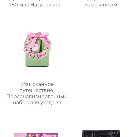
780 мл | Натуральная
изысканным
бесслезная формула |
ароматом (гель для
4 аромата на выбор
душа + шампунь +
(яблоко/ваниль/роза/
лосьон для тела +
морская соль) | 2-в-1
дезодорант) Прямые
для купания
поставки с завода.
младенцев
Возможность
индивидуального
заказа.
[Изысканное
путешествие]
Персонализированный
набор для ухода за
руками от
Яндекс.Платформы |
Крем для рук 60 мл +
пилочка для маникюра
| Мини-подарочная