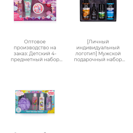
коробка с
индивидуальным
логотипом
Оптовое
[Личный
производство на
индивидуальный
заказ: Детский 4-
логотип] Мужской
предметный набор
подарочный набор
для купания и ухода｜
для ванной из 5
105 мл пенящийся
предметов (гель для
гель с ванильным
душа + шампунь +
ароматом + 70 мл
бритва + масло для
скраб + 50 мл лосьон +
бороды + бальзам для
бомбочка для ванны｜
тела), подарочная
Решение проблемы
коробка для деловых
“не хочу купаться”
поездок, подарок на
день рождения и
праздник