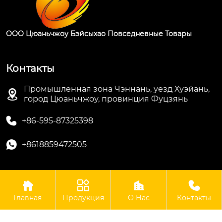
ООО Цюаньчжоу Бэйсыхао Повседневные Товары
Контакты
Промышленная зона Чэннань, уезд Хуэйань,

город Цюаньчжоу, провинция Фуцзянь

+86-595-87325398

+8618859472505




Авторские права © ООО Цюаньчжоу Бэйсыхао
Повседневные Товары
Главная
Продукция
О Нас
Контакты