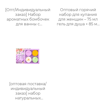
[Опт/Индивидуальный
Оптовый горячий
заказ] Набор
набор для купания
ароматных бомбочек
для женщин – 75 мл
для ванны с
гель для душа + 85 мл
сухоцветами | 30г
лосьон для тела + 30
бомбочек с
мл массажное масло +
растительными
маска для глаз,
маслами |
подарочная упаковка
Разноцветные
в многоугольной
варианты (лаванда/
коробке для
роза/кокос-мята и др.)
переноски, возможна
| Подарочные наборы
нанесение логотипа,
для отелей и SPA
прямые поставки с
завода
[оптовая поставка/
индивидуальный
заказ] набор
натуральных
ароматических