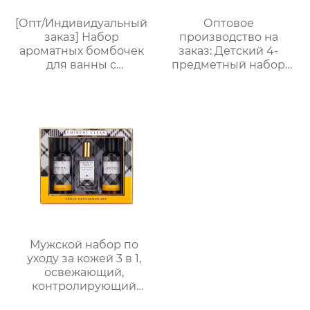
[Опт/Индивидуальный
Оптовое
заказ] Набор
производство на
ароматных бомбочек
заказ: Детский 4-
для ванны с
предметный набор
сухоцветами | 30г
для купания и ухода｜
бомбочек с
105 мл пенящийся
растительными
гель с ванильным
маслами |
ароматом + 70 мл
Разноцветные
скраб + 50 мл лосьон +
варианты (лаванда/
бомбочка для ванны｜
роза/кокос-мята и др.)
Решение проблемы
| Подарочные наборы
“не хочу купаться”
для отелей и SPA
Мужской набор по
уходу за кожей 3 в 1,
освежающий,
контролирующий
жирность,