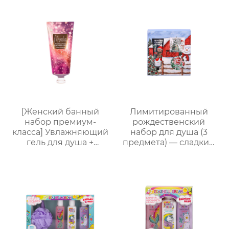
увлажняющий, со
стойким ароматом,
подарочная коробка,
мужской
многофункциональный
подарочный набор по
уходу за кожей
[Женский банный
Лимитированный
набор премиум-
рождественский
класса] Увлажняющий
набор для душа (3
гель для душа +
предмета) — сладкий
Питательный лосьон
праздничный уход,
для тела | Простая
теплый элегантный
портативная
подарок
подарочная коробка,
праздничный
подарок, возможность
нанесения логотипа