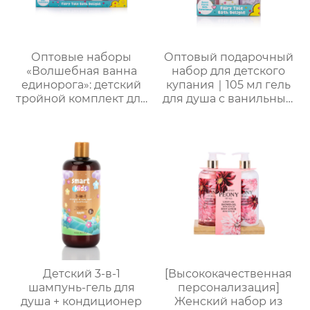
Оптовые наборы
Оптовый подарочный
«Волшебная ванна
набор для детского
единорога»: детский
купания｜105 мл гель
тройной комплект для
для душа с ванильным
купания и ухода +
ароматом, 105 мл
пенная мочалка｜105
шампунь, 105 мл
мл гель/лосьон/
лосьон и 50 г мыло
шампунь с ванильным
для лица
ароматом｜
Поддержка нанесения
лого, прямые
поставки с завода
Детский 3-в-1
[Высококачественная
шампунь-гель для
персонализация]
душа + кондиционер
Женский набор из