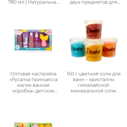
780 мл | Натуральная
двух предметов для
бесслезная формула |
ванны и тела |
4 аромата на выбор
Стойкий аромат,
(яблоко/ваниль/роза/
глубокое увлажнение
морская соль) | 2-в-1
| С бамбуковым
для купания
подносом, три
младенцев
варианта изысканной
упаковки,
праздничный
подарок, доступен для
оптовой продажи
Оптовая настройка
150 г цветной соли для
«Русалка принцесса
ванн – кристаллы
магия ванная
гималайской
коробка» детское
минеральной соли.
купание пять штук
комплект｜Гель для
душа с ванильным
ароматом + бомбочка
“Рыбий хвост” + пена
для ванны｜ODM под