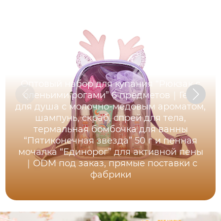
Оптовый набор для купания “Рюкзак с
оленьими рогами” 6 предметов｜Гель
для душа с молочно-медовым ароматом,
шампунь, скраб, спрей для тела,
термальная бомбочка для ванны
“Пятиконечная звезда” 50 г и пенная
мочалка “Единорог” для активной пены
｜ODM под заказ, прямые поставки с
фабрики