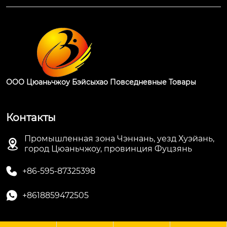
ООО Цюаньчжоу Бэйсыхао Повседневные Товары
Контакты
Промышленная зона Чэннань, уезд Хуэйань,

город Цюаньчжоу, провинция Фуцзянь

+86-595-87325398

+8618859472505