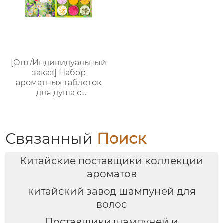
заказ, прямые
поставки с фабрики
[Опт/Индивидуальный
заказ] Набор
ароматных таблеток
для душа с
сухоцветами | 30г
бомбочек с
эфирными маслами |
Разные цвета
Связанный
Поиск
(лаванда/роза/кокос-
мята и др.) |
Китайские поставщики коллекции
Подарочные наборы
для отелей и SPA
ароматов
китайский завод шампуней для
волос
Поставщики шампуней и