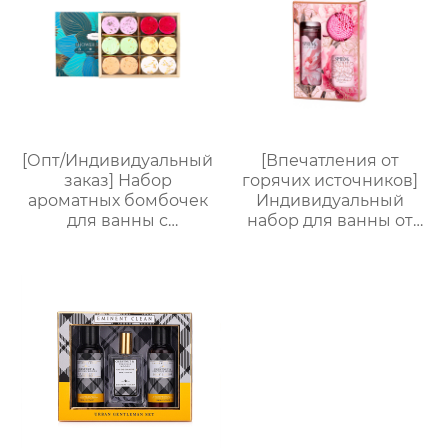
увлажнение
[Опт/Индивидуальный
[Впечатления от
заказ] Набор
горячих источников]
ароматных бомбочек
Индивидуальный
для ванны с
набор для ванны от
сухоцветами | 30г
Яндекс.Платформы |
бомбочек с
Гель для душа 170 мл +
растительными
Соль для ванны 100 г +
маслами |
Шарик для ванны EVA
Разноцветные
| Изысканная
варианты (лаванда/
подарочная коробка,
роза/кокос-мята и др.)
персонализируемая
| Подарочные наборы
для отелей и SPA