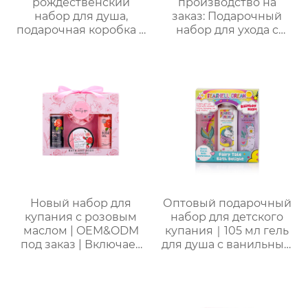
рождественский
производство на
качестве подарка!
набор для душа,
заказ: Подарочный
подарочная коробка с
набор для ухода с
ручкой, праздничный
лавандой (гель для
набор —
душа, лосьон для тела,
ароматическая
соль для ванн) –
коллекция из 5
идеальный комплект
предметов
для расслабления
женщин, мам и
подруг.
Новый набор для
Оптовый подарочный
купания с розовым
набор для детского
маслом | OEM&ODM
купания｜105 мл гель
под заказ | Включает
для душа с ванильным
гель для душа, пену
ароматом, 105 мл
для ванны, лосьон для
шампунь, 105 мл
тела, мочалку |
лосьон и 50 г мыло
Стойкий аромат и
для лица