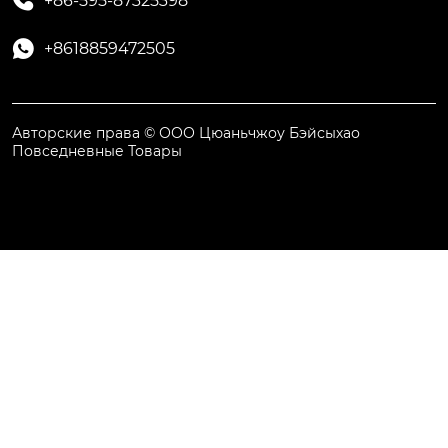

+86-595-87325398

+8618859472505
Авторские права © ООО Цюаньчжоу Бэйсыхао
Повседневные Товары