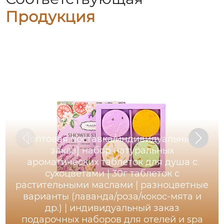
Продукция
[оптовая поставка/индивидуальный
заказ] набор натуральных
ароматических таблеток для душа с
сухоцветами | 30г таблеток с
растительными маслами | разноцветные
варианты (лаванда/роза/кокос-мята и
др.) | индивидуальный заказ
подарочных наборов для отелей и spa