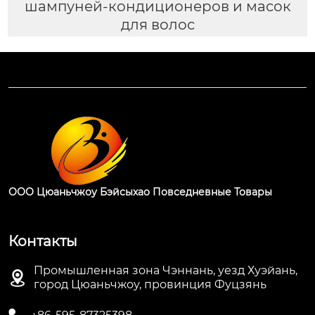
шампуней-кондиционеров и масок
для волос
ООО Цюаньчжоу Бэйсыхао Повседневные Товары
Контакты
Промышленная зона Чэннань, уезд Хуэйань,

город Цюаньчжоу, провинция Фуцзянь