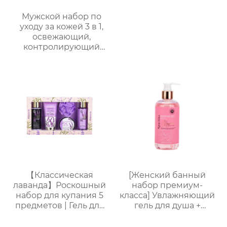
Мужской набор по
уходу за кожей 3 в 1,
освежающий,
контролирующий
жирность,
увлажняющий, со
стойким ароматом,
подарочная коробка,
мужской
многофункциональный
подарочный набор по
уходу за кожей
【Классическая
[Женский банный
лаванда】Роскошный
набор премиум-
набор для купания 5
класса] Увлажняющий
предметов | Гель для
гель для душа +
душа + пена для
Питательный лосьон
ванны + лосьон для
для тела | Простая