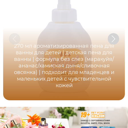
270 мл ароматизированная пена для
ванны для детей | детская пена для
ванны | формула без слез (маракуйя/
ананас/хамиская дыня/сливочная
овсянка) | подходит для младенцев и
маленьких детей с чувствительной
кожей