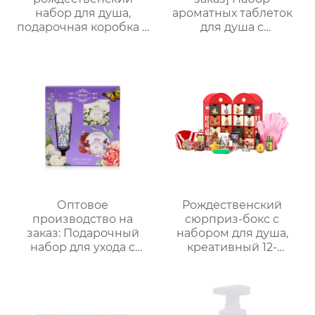
набор для душа,
ароматных таблеток
подарочная коробка с
для душа с
ручкой, праздничный
сухоцветами | 30г
набор —
бомбочек с
ароматическая
эфирными маслами |
коллекция из 5
Разные цвета
предметов
(лаванда/роза/кокос-
мята и др.) |
Подарочные наборы
для отелей и SPA
Оптовое
Рождественский
производство на
сюрприз-бокс с
заказ: Подарочный
набором для душа,
набор для ухода с
креативный 12-
лавандой (гель для
секционный бокс в
душа, лосьон для тела,
виде телефонной
соль для ванн) –
будки, ароматный
идеальный комплект
подарочный набор