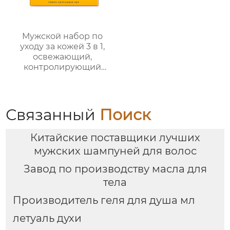
Мужской набор по
уходу за кожей 3 в 1,
освежающий,
контролирующий
жирность,
увлажняющий, со
стойким ароматом,
подарочная коробка,
Связанный
Поиск
мужской
многофункциональный
Китайские поставщики лучших
подарочный набор по
уходу за кожей
мужских шампуней для волос
Завод по производству масла для
тела
Производитель геля для душа мл
летуаль духи