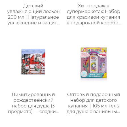
Детский
Хит продаж в
увлажняющий лосьон
супермаркетах: Набор
200 мл | Натуральное
для красивой купания
увлажнение и защита
в подарочной коробке
от сухости |
на заказ! 150 мл гель
Круглогодичный уход
для душа + 150 мл пена
для чувствительной
для ванны + 100 мл
кожи | Легкая
лосьон для тела + 60 г
свежесть на весь день
соль для ванны +
| Летний must-have
мочалка Bath wipes +
без липкости
губка sponge +
кружевная корзинка.
Полный спектр услуг
OEM/ODM. Любимый
выбор женщин.
Подходит для личного
Лимитированный
Оптовый подарочный
использования и в
рождественский
набор для детского
качестве подарка!
набор для душа (3
купания｜105 мл гель
предмета) — сладкий
для душа с ванильным
праздничный уход,
ароматом, 105 мл
теплый элегантный
шампунь, 105 мл