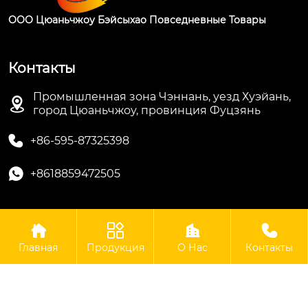
ООО Цюаньчжоу Бэйсыхао Повседневные Товары
Контакты
Промышленная зона Чэннань, уезд Хуэйань,

город Цюаньчжоу, провинция Фуцзянь

+86-595-87325398

+8618859472505




Авторские права © ООО Цюаньчжоу Бэйсыхао
Повседневные Товары
Главная
Продукция
О Нас
Контакты