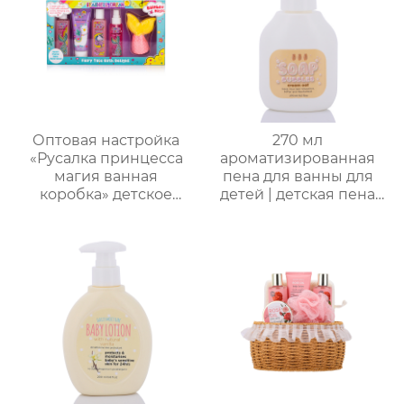
для расслабления
для ухода
женщин, мам и
подруг.
Оптовая настройка
270 мл
«Русалка принцесса
ароматизированная
магия ванная
пена для ванны для
коробка» детское
детей | детская пена
купание пять штук
для ванны | формула
комплект｜Гель для
без слез (маракуйя/
душа с ванильным
ананас/хамиская
ароматом + бомбочка
дыня/сливочная
“Рыбий хвост” + пена
овсянка) | подходит
для ванны｜ODM под
для младенцев и
заказ, прямые
маленьких детей с
поставки с фабрики
чувствительной
кожей