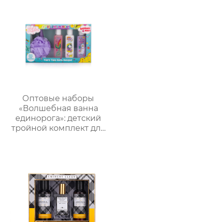
подарок
лосьон и 50 г мыло
для лица
Оптовые наборы
«Волшебная ванна
единорога»: детский
тройной комплект для
купания и ухода +
пенная мочалка｜105
мл гель/лосьон/
шампунь с ванильным
ароматом｜
Поддержка нанесения
лого, прямые
поставки с завода