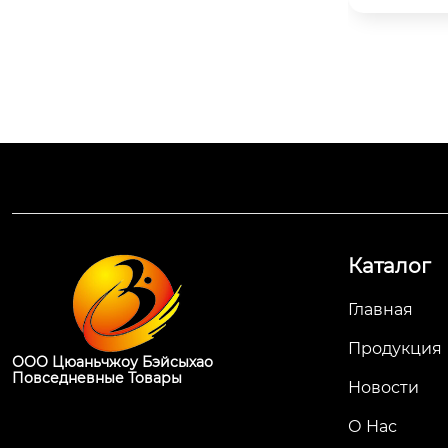
ость вашего бренда. Комплексно
П
е обслуживание OEM/ODM.
Каталог
Главная
Продукция
ООО Цюаньчжоу Бэйсыхао
Повседневные Товары
Новости
О Нас