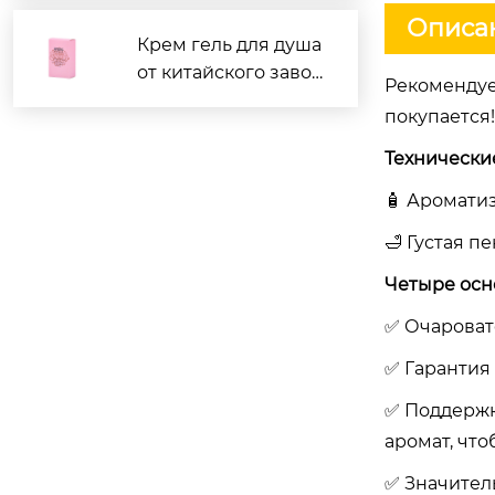
Китае лучше?
Описан
Крем гель для душа
от китайского завод
Рекомендуе
а: отзывы и цены
покупается!
Технически
🧴 Аромати
🛁 Густая п
Четыре осн
✅ ​​Очарова
✅ Гарантия
✅ Поддержк
аромат, что
✅ ​​Значите