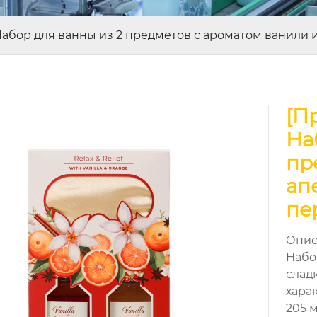
 Набор для ванны из 2 предметов с ароматом ванили
[П
На
пр
ап
пе
Опис
Набо
слад
хара
205 