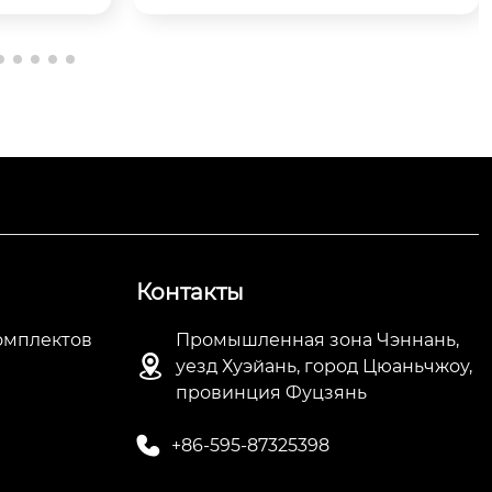
	Натуральные ароматы · Точн
ый уход

Разработан специально для неж
ной...
Контакты
омплектов
Промышленная зона Чэннань,

уезд Хуэйань, город Цюаньчжоу,
провинция Фуцзянь

+86-595-87325398