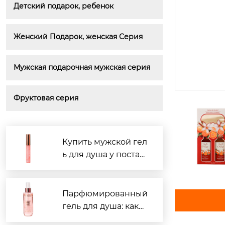
Детский подарок, ребенок
Женский Подарок, женская Серия
Мужская подарочная мужская серия
Фруктовая серия
Купить мужской гел
ь для душа у постав
щиков Китая: рейти
нг 2026
Парфюмированный
гель для душа: како
й производитель в