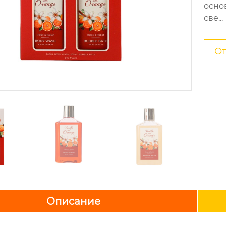
осно
све...
От
Описание