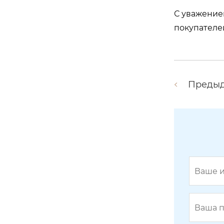
С уважение
покупателе
Преды