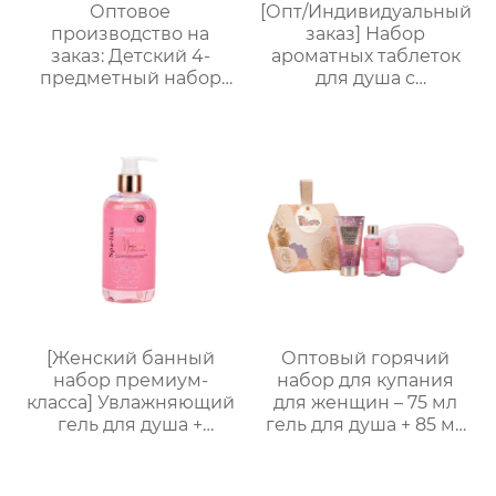
Оптовое
[Опт/Индивидуальный
производство на
заказ] Набор
заказ: Детский 4-
ароматных таблеток
предметный набор
для душа с
для купания и ухода｜
сухоцветами | 30г
105 мл пенящийся
бомбочек с
гель с ванильным
эфирными маслами |
ароматом + 70 мл
Разные цвета
скраб + 50 мл лосьон +
(лаванда/роза/кокос-
бомбочка для ванны｜
мята и др.) |
Решение проблемы
Подарочные наборы
“не хочу купаться”
для отелей и SPA
[Женский банный
Оптовый горячий
набор премиум-
набор для купания
класса] Увлажняющий
для женщин – 75 мл
гель для душа +
гель для душа + 85 мл
Питательный лосьон
лосьон для тела + 30
для тела | Простая
мл массажное масло +
портативная
маска для глаз,