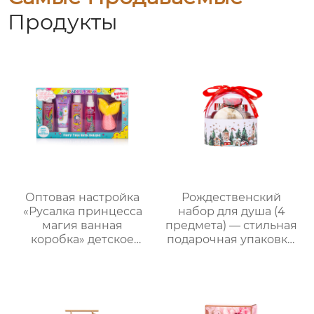
Продукты
Оптовая настройка
Рождественский
«Русалка принцесса
набор для душа (4
магия ванная
предмета) — стильная
коробка» детское
подарочная упаковка,
купание пять штук
ароматный
комплект｜Гель для
праздничный
душа с ванильным
комплект
ароматом + бомбочка
“Рыбий хвост” + пена