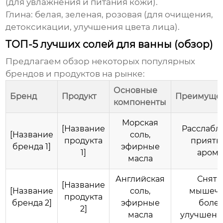
(для увлажнения и питания кожи).
Глина:
белая, зеленая, розовая (для очищения,
детоксикации, улучшения цвета лица).
ТОП-5 лучших солей для ванны (обзор)
Предлагаем обзор некоторых популярных
брендов и продуктов на рынке:
Основные
Бренд
Продукт
Преимуще
компоненты
Морская
[Название
Расслабл
[Название
соль,
продукта
приятн
бренда 1]
эфирные
1]
арома
масла
Английская
Сняти
[Название
[Название
соль,
мышеч
продукта
бренда 2]
эфирные
болей
2]
масла
улучшени