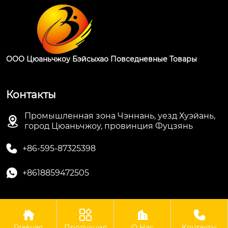
ООО Цюаньчжоу Бэйсыхао Повседневные Товары
Контакты
Промышленная зона Чэннань, уезд Хуэйань,

город Цюаньчжоу, провинция Фуцзянь

+86-595-87325398

+8618859472505




Авторские права © ООО Цюаньчжоу Бэйсыхао
Повседневные Товары
Главная
Продукция
О Нас
Контакты