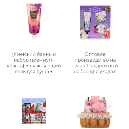
подарочная коробка,
подарочная упаковка
праздничный
в многоугольной
подарок, возможность
коробке для
нанесения логотипа
переноски, возможна
нанесение логотипа,
прямые поставки с
завода
[Женский банный
Оптовое
набор премиум-
производство на
класса] Увлажняющий
заказ: Подарочный
гель для душа +
набор для ухода с
Питательный лосьон
лавандой (гель для
для тела | Простая
душа, лосьон для тела,
портативная
соль для ванн) –
подарочная коробка,
идеальный комплект
праздничный
для расслабления
подарок, возможность
женщин, мам и
нанесения логотипа
подруг.