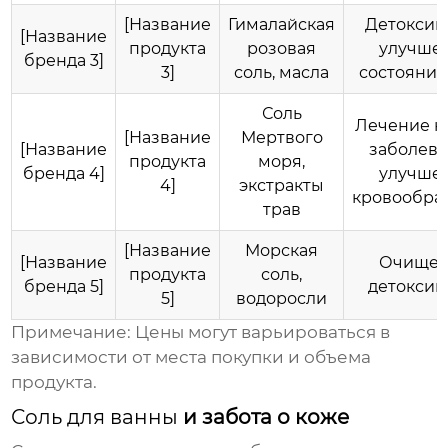
[Название
Гималайская
Детоксик
[Название
продукта
розовая
улучше
бренда 3]
3]
соль, масла
состояния
Соль
Лечение к
[Название
Мертвого
[Название
заболева
продукта
моря,
бренда 4]
улучше
4]
экстракты
кровообра
трав
[Название
Морская
[Название
Очищен
продукта
соль,
бренда 5]
детоксик
5]
водоросли
Примечание: Цены могут варьироваться в
зависимости от места покупки и объема
продукта.
Соль для ванны
и забота о коже