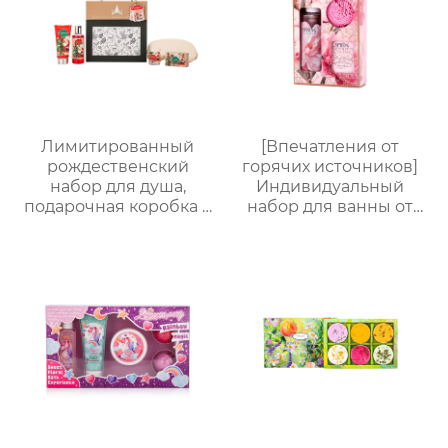
для ванны｜ODM под
заказ, прямые
поставки с фабрики
Лимитированный
[Впечатления от
рождественский
горячих источников]
набор для душа,
Индивидуальный
подарочная коробка с
набор для ванны от
ручкой, праздничный
Яндекс.Платформы |
набор —
Гель для душа 170 мл +
ароматическая
Соль для ванны 100 г +
коллекция из 5
Шарик для ванны EVA
предметов
| Изысканная
подарочная коробка,
персонализируемая