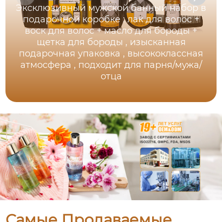
Эксклюзивный мужской банный набор в
подарочной коробке : лак для волос +
воск для волос + масло для бороды +
щетка для бороды , изысканная
подарочная упаковка , высококлассная
атмосфера , подходит для парня/мужа/
отца
Самые Продаваемые