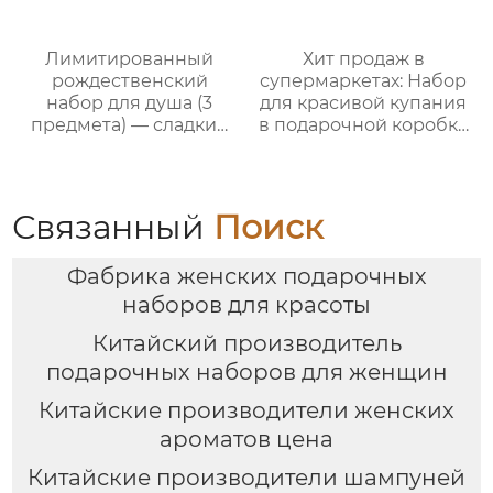
Лимитированный
Хит продаж в
рождественский
супермаркетах: Набор
набор для душа (3
для красивой купания
предмета) — сладкий
в подарочной коробке
праздничный уход,
на заказ! 150 мл гель
теплый элегантный
для душа + 150 мл пена
подарок
для ванны + 100 мл
лосьон для тела + 60 г
Связанный
Поиск
соль для ванны +
мочалка Bath wipes +
Фабрика женских подарочных
губка sponge +
кружевная корзинка.
наборов для красоты
Полный спектр услуг
Китайский производитель
OEM/ODM. Любимый
выбор женщин.
подарочных наборов для женщин
Подходит для личного
Китайские производители женских
использования и в
качестве подарка!
ароматов цена
Китайские производители шампуней