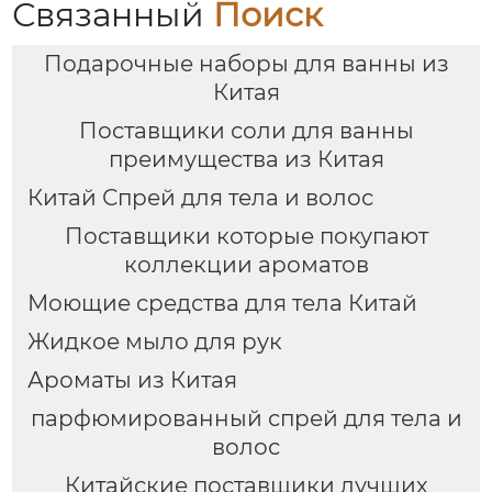
+ дезодорант для тела
подарочный набор
Связанный
Поиск
+ соль для ванн),
для ухода
портативная сумка из
Подарочные наборы для ванны из
ПВХ, доступен OEM-
производитель
Китая
Поставщики соли для ванны
преимущества из Китая
Китай Спрей для тела и волос
Поставщики которые покупают
коллекции ароматов
Моющие средства для тела Китай
Жидкое мыло для рук
Ароматы из Китая
парфюмированный спрей для тела и
волос
Китайские поставщики лучших