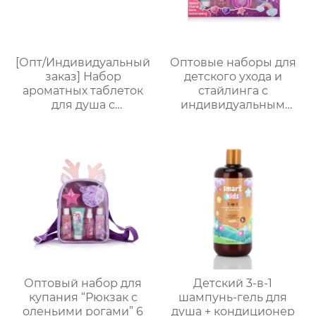
[Опт/Индивидуальный
Оптовые наборы для
заказ] Набор
детского ухода и
ароматных таблеток
стайлинга с
для душа с
индивидуальным
сухоцветами | 30г
дизайном в
бомбочек с
подарочной упаковке
эфирными маслами |
｜70 мл скраб с
Разные цвета
молочно-медовым
(лаванда/роза/кокос-
ароматом + 60 мл
мята и др.) |
волшебный спрей +
Подарочные наборы
радужные заколки-
для отелей и SPA
накладки｜Купание
весело × артефакт
костюм для
вечеринки
Оптовый набор для
Детский 3-в-1
купания “Рюкзак с
шампунь-гель для
оленьими рогами” 6
душа + кондиционер