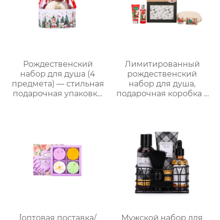
роза/кокос-мята и др.)
подруг.
| Подарочные наборы
для отелей и SPA
Рождественский
Лимитированный
набор для душа (4
рождественский
предмета) — стильная
набор для душа,
подарочная упаковка,
подарочная коробка с
ароматный
ручкой, праздничный
праздничный
набор —
комплект
ароматическая
коллекция из 5
предметов
[оптовая поставка/
Мужской набор для