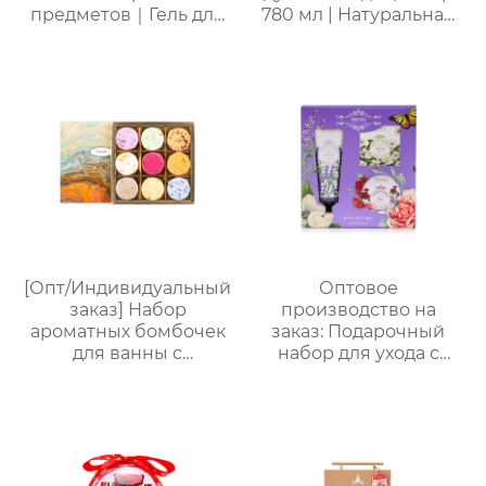
предметов｜Гель для
780 мл | Натуральная
душа с молочно-
бесслезная формула |
медовым ароматом,
4 аромата на выбор
шампунь, скраб, спрей
(яблоко/ваниль/роза/
для тела, термальная
морская соль) | 2-в-1
бомбочка для ванны
для купания
“Пятиконечная
младенцев
звезда” 50 г и пенная
мочалка “Единорог”
для активной пены｜
ODM под заказ,
прямые поставки с
фабрики
[Опт/Индивидуальный
Оптовое
заказ] Набор
производство на
ароматных бомбочек
заказ: Подарочный
для ванны с
набор для ухода с
сухоцветами | 30г
лавандой (гель для
бомбочек с
душа, лосьон для тела,
растительными
соль для ванн) –
маслами |
идеальный комплект
Разноцветные
для расслабления
варианты (лаванда/
женщин, мам и