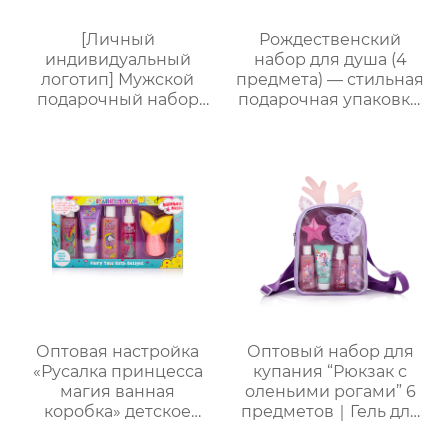
вечеринки
[Личный
Рождественский
индивидуальный
набор для душа (4
логотип] Мужской
предмета) — стильная
подарочный набор
подарочная упаковка,
для ванной из 5
ароматный
предметов (гель для
праздничный
душа + шампунь +
комплект
бритва + масло для
бороды + бальзам для
тела), подарочная
коробка для деловых
поездок, подарок на
день рождения и
праздник
Оптовая настройка
Оптовый набор для
«Русалка принцесса
купания “Рюкзак с
магия ванная
оленьими рогами” 6
коробка» детское
предметов｜Гель для
купание пять штук
душа с молочно-