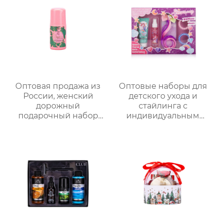
Оптовая продажа из
Оптовые наборы для
России, женский
детского ухода и
дорожный
стайлинга с
подарочный набор
индивидуальным
для ванны и душа |
дизайном в
Набор 4 в 1 (гель для
подарочной упаковке
душа + спрей для тела
｜70 мл скраб с
+ дезодорант для тела
молочно-медовым
+ соль для ванн),
ароматом + 60 мл
портативная сумка из
волшебный спрей +
ПВХ, доступен OEM-
радужные заколки-
производитель
накладки｜Купание
весело × артефакт
костюм для