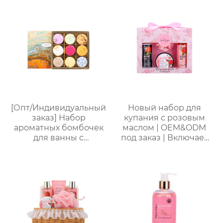
комплект｜Гель для
медовым ароматом,
душа с ванильным
шампунь, скраб, спрей
ароматом + бомбочка
для тела, термальная
“Рыбий хвост” + пена
бомбочка для ванны
для ванны｜ODM под
“Пятиконечная
заказ, прямые
звезда” 50 г и пенная
поставки с фабрики
мочалка “Единорог”
для активной пены｜
ODM под заказ,
прямые поставки с
фабрики
[Опт/Индивидуальный
Новый набор для
заказ] Набор
купания с розовым
ароматных бомбочек
маслом | OEM&ODM
для ванны с
под заказ | Включает
сухоцветами | 30г
гель для душа, пену
бомбочек с
для ванны, лосьон для
растительными
тела, мочалку |
маслами |
Стойкий аромат и
Разноцветные
увлажнение
варианты (лаванда/
роза/кокос-мята и др.)
| Подарочные наборы