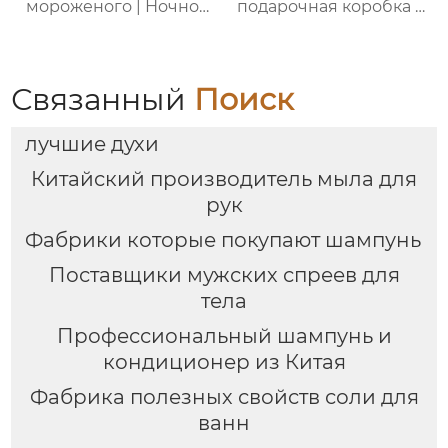
мороженого | Ночной
подарочная коробка с
восстанавливающий
ручкой, праздничный
гель | Успокаивающий
набор —
гель с растительными
ароматическая
экстрактами | Для
коллекция из 5
Связанный
Поиск
чувствительной кожи
предметов
лучшие духи
Китайский производитель мыла для
рук
Фабрики которые покупают шампунь
Поставщики мужских спреев для
тела
Профессиональный шампунь и
кондиционер из Китая
Фабрика полезных свойств соли для
ванн