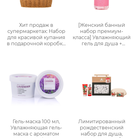
для отелей и SPA
Хит продаж в
[Женский банный
супермаркетах: Набор
набор премиум-
для красивой купания
класса] Увлажняющий
в подарочной коробке
гель для душа +
на заказ! 150 мл гель
Питательный лосьон
для душа + 150 мл пена
для тела | Простая
для ванны + 100 мл
портативная
лосьон для тела + 60 г
подарочная коробка,
соль для ванны +
праздничный
мочалка Bath wipes +
подарок, возможность
губка sponge +
нанесения логотипа
кружевная корзинка.
Полный спектр услуг
OEM/ODM. Любимый
выбор женщин.
Подходит для личного
Гель-маска 100 мл,
Лимитированный
использования и в
Увлажняющая гель-
рождественский
качестве подарка!
маска с ароматом
набор для душа,