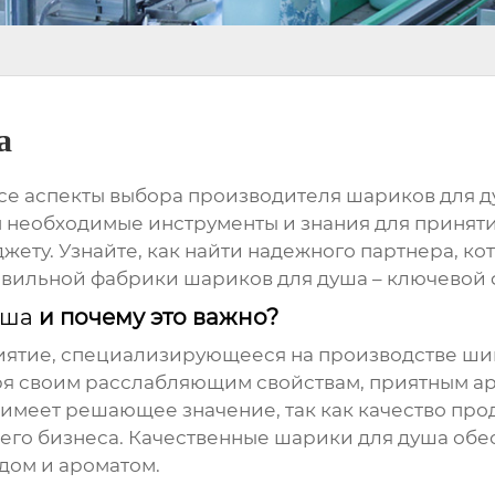
а
все аспекты выбора производителя
шариков для 
 необходимые инструменты и знания для принят
жету. Узнайте, как найти надежного партнера, ко
равильной
фабрики шариков для душа
– ключевой 
уша
и почему это важно?
иятие, специализирующееся на производстве шип
ря своим расслабляющим свойствам, приятным а
 имеет решающее значение, так как качество про
шего бизнеса. Качественные
шарики для душа
обес
дом и ароматом.