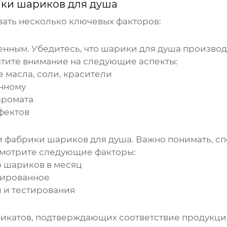
ки шариков для душа
ать несколько ключевых факторов:
енным. Убедитесь, что
шарики для душа
производя
тите внимание на следующие аспекты:
 масла, соли, красители
енному
аромата
ефектов
и
фабрики шариков для душа
. Важно понимать, с
смотрите следующие факторы:
о шариков в месяц
цированное
и и тестирования
катов, подтверждающих соответствие продукции 