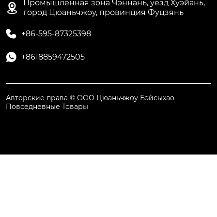
Промышленная зона Чэннань, уезд Хуэйань,

город Цюаньчжоу, провинция Фуцзянь

+86-595-87325398

+8618859472505
Авторские права © ООО Цюаньчжоу Бэйсыхао
Повседневные Товары