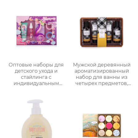
портативная
щетка для бороды ,
подарочная коробка,
изысканная
праздничный
подарочная упаковка ,
подарок, возможность
высококлассная
нанесения логотипа
атмосфера , подходит
для парня/мужа/отца
Оптовые наборы для
Мужской деревянный
детского ухода и
ароматизированный
стайлинга с
набор для ванны из
индивидуальным
четырех предметов,
дизайном в
простая подарочная
подарочной упаковке
коробка с корзиной
｜70 мл скраб с
для хранения,
молочно-медовым
практичная
ароматом + 60 мл
подарочная коробка
волшебный спрей +
для ванны для
радужные заколки-
мужчин, подарок на
накладки｜Купание
День отца , парню,