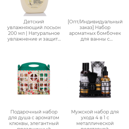
весело × артефакт
мужу
костюм для
вечеринки
Детский
[Опт/Индивидуальный
увлажняющий лосьон
заказ] Набор
200 мл | Натуральное
ароматных бомбочек
увлажнение и защита
для ванны с
от сухости |
сухоцветами | 30г
Круглогодичный уход
бомбочек с
для чувствительной
растительными
кожи | Легкая
маслами |
свежесть на весь день
Разноцветные
| Летний must-have
варианты (лаванда/
без липкости
роза/кокос-мята и др.)
| Подарочные наборы
для отелей и SPA
Подарочный набор
Мужской набор для
для душа с ароматом
ухода 4 в 1 с
клюквы, элегантный
металлической