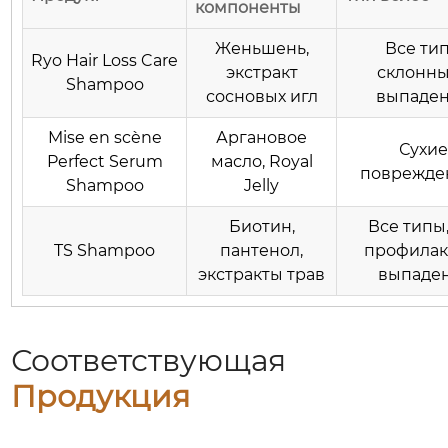
компоненты
Женьшень,
Все тип
Ryo Hair Loss Care
экстракт
склонны
Shampoo
сосновых игл
выпаде
Mise en scène
Аргановое
Сухие
Perfect Serum
масло, Royal
поврежде
Shampoo
Jelly
Биотин,
Все типы,
TS Shampoo
пантенол,
профилак
экстракты трав
выпаде
Соответствующая
Продукция