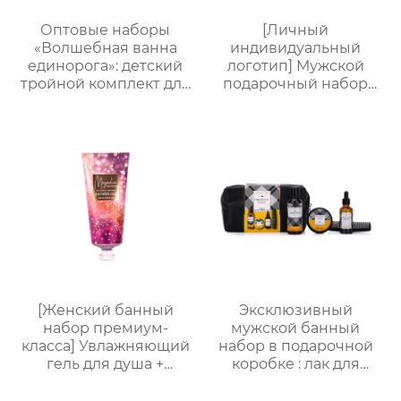
Оптовые наборы
[Личный
«Волшебная ванна
индивидуальный
единорога»: детский
логотип] Мужской
тройной комплект для
подарочный набор
купания и ухода +
для ванной из 5
пенная мочалка｜105
предметов (гель для
мл гель/лосьон/
душа + шампунь +
шампунь с ванильным
бритва + масло для
ароматом｜
бороды + бальзам для
Поддержка нанесения
тела), подарочная
лого, прямые
коробка для деловых
поставки с завода
поездок, подарок на
день рождения и
праздник
[Женский банный
Эксклюзивный
набор премиум-
мужской банный
класса] Увлажняющий
набор в подарочной
гель для душа +
коробке : лак для
Питательный лосьон
волос + воск для волос
для тела | Простая
+ масло для бороды +