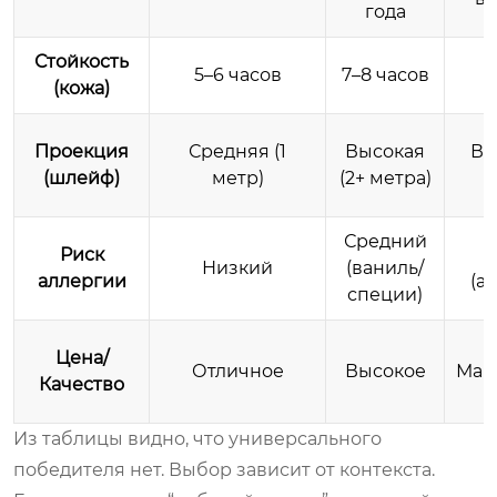
года
Стойкость
5–6 часов
7–8 часов
3
(кожа)
Проекция
Средняя (1
Высокая
Вы
(шлейф)
метр)
(2+ метра)
Средний
Риск
С
Низкий
(ваниль/
аллергии
(а
специи)
Цена/
Отличное
Высокое
Мак
Качество
Из таблицы видно, что универсального
победителя нет. Выбор зависит от контекста.