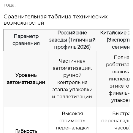
года.
Сравнительная таблица технических
возможностей
Российские
Китайские з
Параметр
заводы (Типичный
(Экспорт
сравнения
профиль 2026)
сегмент
Полная
Частичная
роботизац
автоматизация,
включа
Уровень
ручной
инспекц
автоматизации
контроль на
этикеток
этапах упаковки
финальн
и паллетизации.
упаковку
Высокая
Быстра
стоимость
переналадка
переналадки
часов).
Гибкость