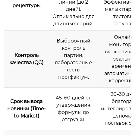
линии (до 2
Эффективно
рецептуры
дней).
малых парт
Оптимально для
тестовы
длинных серий.
запусков
Онлайн
Выборочный
монитори
контроль
вязкости и 
Контроль
партий,
реально
качества (QC)
лабораторные
времени
тесты
автоматиче
постфактум.
коррекцие
20–30 дн
45–60 дней от
Срок вывода
благода
утверждения
новинки (Time-
интегриров
формулы до
to-Market)
цепочка
отгрузки.
поставок сы