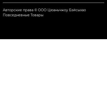
Авторские права © ООО Цюаньчжоу Бэйсыхао
Повседневные Товары