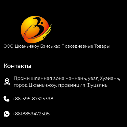
ООО Цюаньчжоу Бэйсыхао Повседневные Товары
Контакты
Промышленная зона Чэннань, уезд Хуэйань,

город Цюаньчжоу, провинция Фуцзянь

+86-595-87325398

+8618859472505