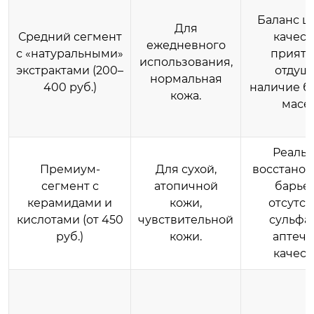
Баланс ц
Для
Средний сегмент
качест
ежедневного
с «натуральными»
прият
использования,
экстрактами (200–
отдушк
нормальная
400 руб.)
наличие б
кожа.
масел
Реаль
Премиум-
Для сухой,
восстано
сегмент с
атопичной
барьер
керамидами и
кожи,
отсутст
кислотами (от 450
чувствительной
сульфат
руб.)
кожи.
аптеч
качест