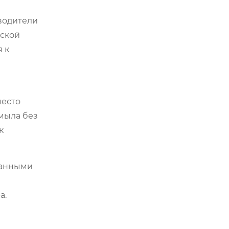
водители
еской
 к
место
мыла без
к
ванными
а.