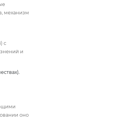
ые
в, механизм
) с
язнений и
ествах).
яющими
зовании оно