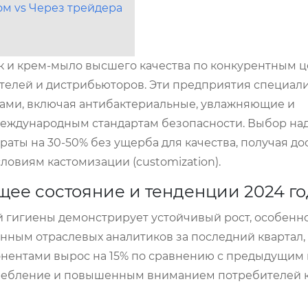
ом vs Через трейдера
к и крем-мыло высшего качества по конкурентным ц
ателей и дистрибьюторов. Эти предприятия специал
ами, включая антибактериальные, увлажняющие и
 международным стандартам безопасности. Выбор на
раты на 30-50% без ущерба для качества, получая до
овиям кастомизации (customization).
щее состояние и тенденции 2024 го
й гигиены демонстрирует устойчивый рост, особенно
данным отраслевых аналитиков за последний квартал,
нентами вырос на 15% по сравнению с предыдущим г
требление и повышенным вниманием потребителей к