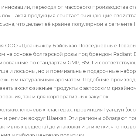
инновации, переходя от массового производства с
ыло». Такая продукция сочетает очищающие свойств
она, что делает её крайне популярной в сегменте
ия ООО «Цюаньчжоу Бэйсыхао Повседневные Товары
м на основе болгарской розы под брендом Radiant Be
рованные по стандартам GMP, BSCI и соответству
душа и лосьоны, но и премиальные подарочные набор
 нежным натуральным ароматом. Подобные производ
авать эксклюзивные продукты с авторским дизайном
ования, так и для корпоративных закупок.
ольких ключевых кластерах: провинция Гуандун (ос
н и регион вокруг Шанхая. Эти регионы обладают п
ктивных веществ) до упаковки и этикетки, что позв
ния и гибкую ценовую политику.