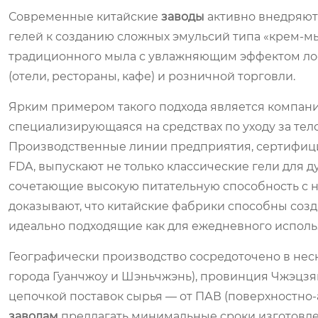
Современные китайские
заводы
активно внедряют 
гелей к созданию сложных эмульсий типа «крем-м
традиционного мыла с увлажняющим эффектом лось
(отели, рестораны, кафе) и розничной торговли.
Ярким примером такого подхода является компан
специализирующаяся на средствах по уходу за тело
Производственные линии предприятия, сертифици
FDA, выпускают не только классические гели для 
сочетающие высокую питательную способность с
доказывают, что китайские фабрики способны созд
идеально подходящие как для ежедневного использ
Географически производство сосредоточено в неск
города Гуанчжоу и Шэньчжэнь), провинция Чжэцзя
цепочкой поставок сырья — от ПАВ (поверхностно-а
заводам
предлагать минимальные сроки изготовле