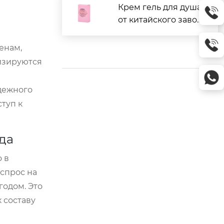
Крем гель для душа
от китайского завод
а: отзывы и цены
енам,
изируются
дежного
ступ к
да
 в
 спрос на
одом. Это
 составу