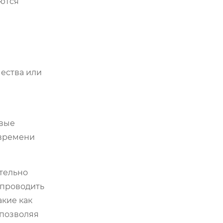
ются
чества или
овые
 времени
ятельно
 проводить
акие как
 позволяя