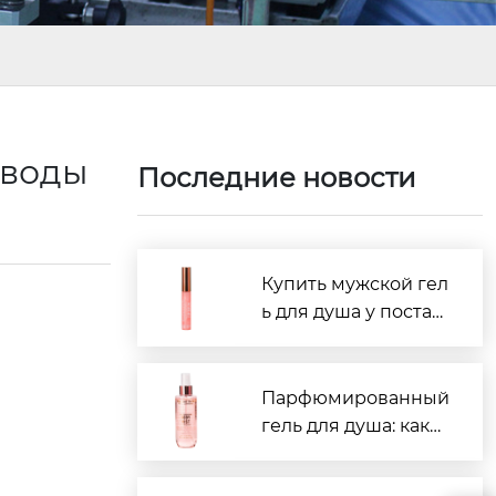
аводы
Последние новости
Купить мужской гел
ь для душа у постав
щиков Китая: рейти
нг 2026
Парфюмированный
гель для душа: како
й производитель в
Китае лучше?