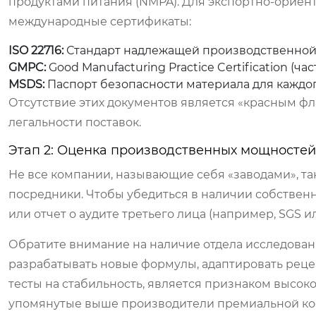
продуктами питания (NMPA). Для экспортно-орие
международные сертификаты:
ISO 22716:
Стандарт надлежащей производственной 
GMPC:
Good Manufacturing Practice Certification (ч
MSDS:
Паспорт безопасности материала для каждог
Отсутствие этих документов является «красным фл
легальности поставок.
Этап 2: Оценка производственных мощностей
Не все компании, называющие себя «заводами», т
посредники. Чтобы убедиться в наличии собственн
или отчет о аудите третьего лица (например, SGS или
Обратите внимание на наличие отдела исследовани
разрабатывать новые формулы, адаптировать рецеп
тесты на стабильность, является признаком высок
упомянутые выше производители премиальной кос