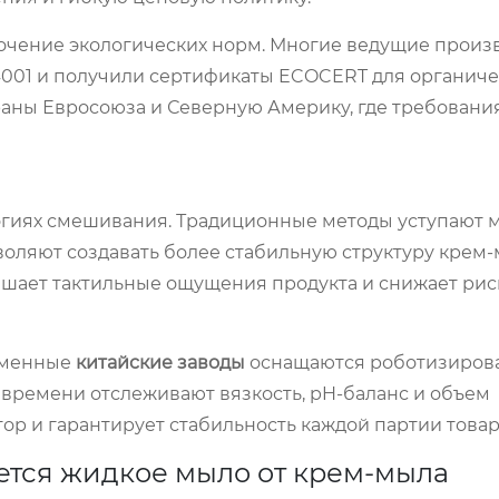
очение экологических норм. Многие ведущие произ
4001 и получили сертификаты ECOCERT для органич
траны Евросоюза и Северную Америку, где требования
огиях смешивания. Традиционные методы уступают 
оляют создавать более стабильную структуру крем-
учшает тактильные ощущения продукта и снижает рис
ременные
китайские заводы
оснащаются роботизиро
 времени отслеживают вязкость, pH-баланс и объем
р и гарантирует стабильность каждой партии товар
ется жидкое мыло от крем-мыла