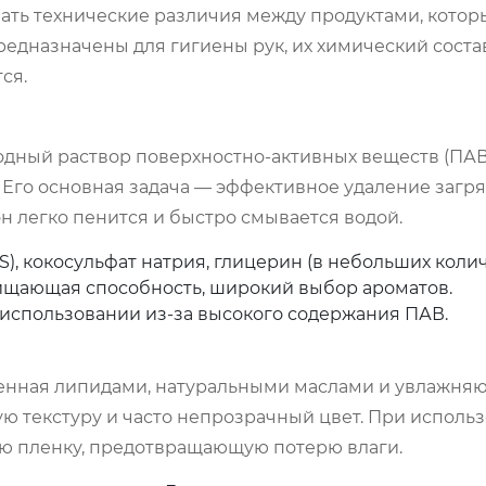
ать технические различия между продуктами, котор
предназначены для гигиены рук, их химический соста
ся.
дный раствор поверхностно-активных веществ (ПАВ
 Его основная задача — эффективное удаление загр
он легко пенится и быстро смывается водой.
), кокосульфат натрия, глицерин (в небольших колич
ищающая способность, широкий выбор ароматов.
использовании из-за высокого содержания ПАВ.
ащенная липидами, натуральными маслами и увлажн
ю текстуру и часто непрозрачный цвет. При исполь
ную пленку, предотвращающую потерю влаги.