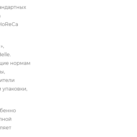
тандартных
а
 HoReCa
»,
lle.
ющие нормам
ы,
ители
 упаковки,
обенно
олной
оляет