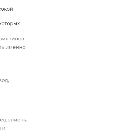
сокой
которых
их типов.
ить именно
вод,
решение на
 и