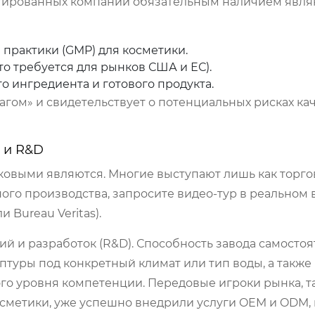
нтированных компаний обязательным наличием явля
практики (GMP) для косметики.
асто требуется для рынков США и ЕС).
о ингредиента и готового продукта.
агом» и свидетельствует о потенциальных рисках ка
 и R&D
аковыми являются. Многие выступают лишь как торг
ого производства, запросите видео-тур в реальном
 Bureau Veritas).
й и разработок (R&D). Способность завода самосто
туры под конкретный климат или тип воды, а также
ого уровня компетенции. Передовые игроки рынка, т
метики, уже успешно внедрили услуги OEM и ODM,