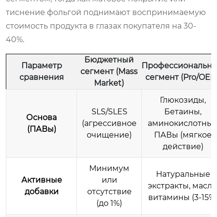
тиснение фольгой поднимают воспринимаемую
стоимость продукта в глазах покупателя на 30-
40%.
Бюджетный
Параметр
Профессиональн
сегмент (Mass
сравнения
сегмент (Pro/OEM
Market)
Глюкозиды,
SLS/SLES
Бетаины,
Основа
(агрессивное
аминокислотны
(ПАВы)
очищение)
ПАВы (мягкое
действие)
Минимум
Натуральные
Активные
или
экстракты, масла
добавки
отсутствие
витамины (3-15%
(до 1%)