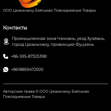
ООО Цюаньчжоу Бэйсыхао Повседневные Товары
Контакты
Промышленная зона Чэннань, уезд Хуэйань,

город Цюаньчжоу, провинция Фуцзянь

+86-595-87325398

+8618859472505
Авторские права © ООО Цюаньчжоу Бэйсыхао
Повседневные Товары