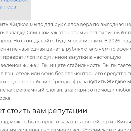
дактора
пить Жидкое мыло для рук с алоэ вера по выгодная це
ть вкладку. Слишком уж это напоминает типичный сп
ов. Но стоп. Давайте будем реалистами. В 2026 году
онятие «выгодная цена» в рублях стало чем-то эфе
 превратился из рутинной закупки в настоящую
 зеленой жижей. Вы ищете стабильность. Вы пытаете
ив ваш отель или офис без элементарного средства г
ами под европейские бренды, фраза
купить Жидкое м
не как рекламный слоган, а как крик о помощи любо
рске.
т стоить вам репутации
зад, можно было просто заказать контейнер из Кита
итуация кардинально изменилась. Российский рынок