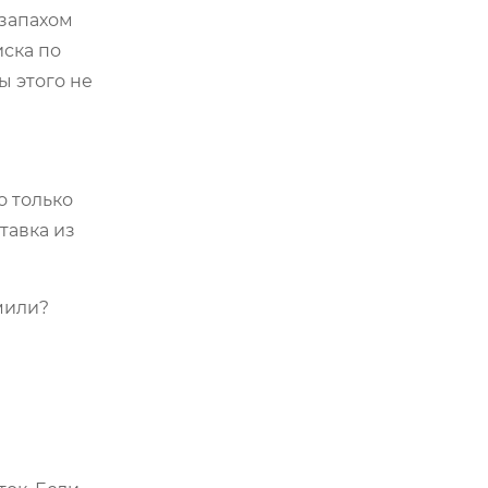
 запахом
иска по
ы этого не
о только
тавка из
мили?