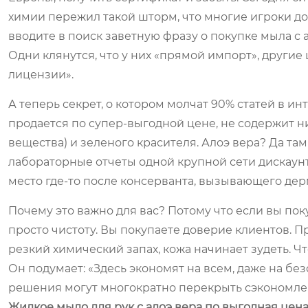
химии пережил такой шторм, что многие игроки до с
вводите в поиск заветную фразу о покупке мыла с
Одни клянутся, что у них «прямой импорт», други
лицензии».
А теперь секрет, о котором молчат 90% статей в ин
продается по супер-выгодной цене, не содержит н
вещества) и зеленого красителя. Алоэ вера? Да там
лабораторные отчеты одной крупной сети дискаунте
место где-то после консерванта, вызывающего дер
Почему это важно для вас? Потому что если вы пок
просто чистоту. Вы покупаете доверие клиентов. Пр
резкий химический запах, кожа начинает зудеть. Чт
Он подумает: «Здесь экономят на всем, даже на бе
решения могут многократно перекрыть сэкономлен
Жидкое мыло для рук с алоэ вера по выгодная цен