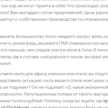
их пор не могут прийти в себя. Что происходит, ког
 алоэ? Вам выпадают сотни предложений. Цены разнят
е шепчут о «собственном производстве по итальянско
тернете. Большинство этого «жидкого мыла с алоэ», к
ичего, кроме воды, дешевого ПАВ (поверхностно-акт
 его меньше, чем следов снега в июле в Сочи. Я лич
ров, где в составе «натурального мыла» экстракт а
матит.
упаете мыло для офиса, клиники или отеля, вы покуп
едставьте ситуацию: гость вашего отеля моет руки, 
о он подумает? Он не подумает: «О, какой экономный
зопасности». Репутационные потери от такого «выгод
ные тысячи рублей. Поэтому, когда вы ищете, где
ку
а от Поставщик
, первым вопросом должно быть не «с