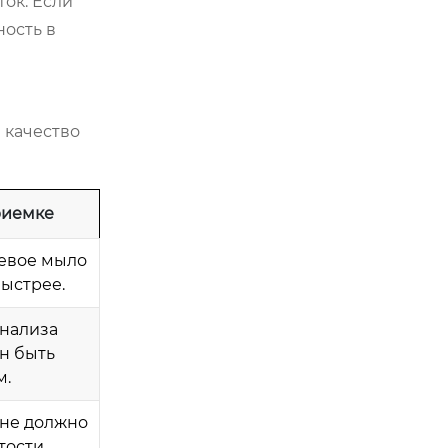
ок. Если
ность в
 качество
риемке
шевое мыло
быстрее.
анализа
ен быть
м.
 не должно
ости.