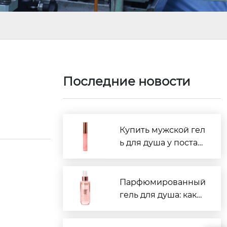
Последние новости
Купить мужской гел
ь для душа у постав
щиков Китая: рейти
нг 2026
Парфюмированный
гель для душа: како
й производитель в
Китае лучше?