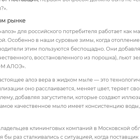
?».
ом рынке
«алоэ» для российского потребителя работает как ма
ой. Особенно в наши суровые зимы, когда отопление
водители этим пользуются беспощадно. Они добавл
чественного, восстановленного из порошка), льют з
ОМ АЛОЭ».
 Настоящее алоэ вера в жидком мыле — это технологи
лизации оно расслаивается, меняет цвет, теряет сво
ему, добавляя загустители, которые создают иллю
а самое качественное мыло имеет консистенцию воды,
ладельцев клининговых компаний в Московской обл
тя бы раз сталкивались с ситуацией, когда поставщи