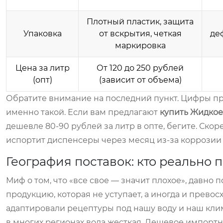
Плотный пластик, защита
Упаковка
от вскрытия, четкая
де
маркировка
Цена за литр
От 120 до 250 рублей
(опт)
(зависит от объема)
Обратите внимание на последний пункт. Цифры при
именно такой. Если вам предлагают
купить Жидкое
дешевле 80-90 рублей за литр в оптe, бегите. Скор
испортит диспенсеры через месяц из-за коррозии 
География поставок: кто реально
Миф о том, что «все свое — значит плохое», давно 
продукцию, которая не уступает, а иногда и прев
адаптировали рецептуры под нашу воду и наш клима
в многих регионах вода жесткая. Дешевое импортно