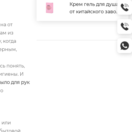
Крем гель для душа
от китайского завод
а: отзывы и цены
на от
ам из
, когда
мерным,
сь понять,
игиены. И
ыло для рук
го
я или
 бытовой