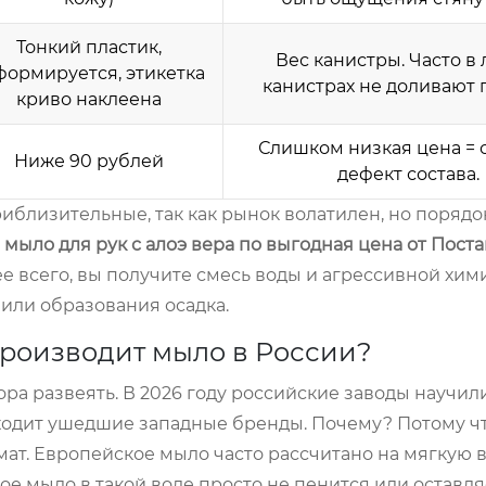
Тонкий пластик,
Вес канистры. Часто в 
формируется, этикетка
канистрах не доливают 
криво наклеена
Слишком низкая цена =
Ниже 90 рублей
дефект состава.
близительные, так как рынок волатилен, но порядо
 мыло для рук с алоэ вера по выгодная цена от Пост
ее всего, вы получите смесь воды и агрессивной хим
или образования осадка.
 производит мыло в России?
пора развеять. В 2026 году российские заводы научил
осходит ушедшие западные бренды. Почему? Потому ч
т. Европейское мыло часто рассчитано на мягкую во
е мыло в такой воде просто не пенится или оставляе