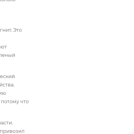
гнит. Это
яют
еленый
ческий
йства.
зию
 потому что
асти.
к привозил