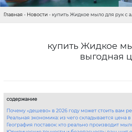
Главная
-
Новости
-
купить Жидкое мыло для рук с 
купить Жидкое мыл
выгодная 
содержание
Почему «дешево» в 2026 году может стоить вам р
Реальная экономика: из чего складывается цена в
География поставок: кто реально производит мыл
Юридические тонкости и безопасность: ваш щит 