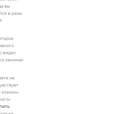
да вы
ся в разы.
й
оторое
ивного
но видел
лоэ занимал
аете не
чувствует
 хозяин».
ного»
пить
колько