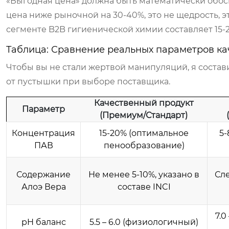
«Выгодная цена» должна быть математически обосн
цена ниже рыночной на 30-40%, это не щедрость, э
сегменте B2B гигиенической химии составляет 15-2
Таблица: Сравнение реальных параметров ка
Чтобы вы не стали жертвой манипуляций, я состав
от пустышки при выборе поставщика.
Качественный продукт
Параметр
(Премиум/Стандарт)
Концентрация
15-20% (оптимальное
5-
ПАВ
пенообразование)
Содержание
Не менее 5-10%, указано в
Сл
Алоэ Вера
составе INCI
7.0
pH баланс
5.5 – 6.0 (физиологичный)