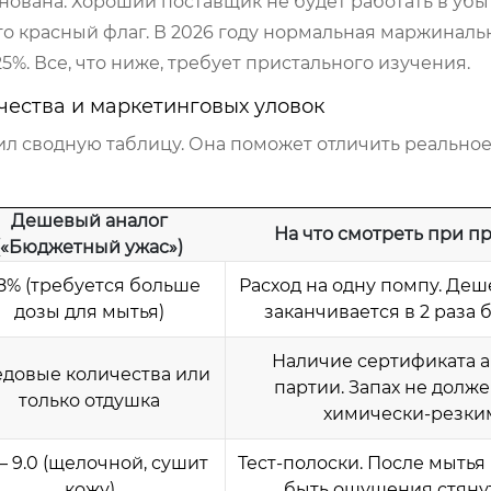
ована. Хороший поставщик не будет работать в убыт
то красный флаг. В 2026 году нормальная маржиналь
5%. Все, что ниже, требует пристального изучения.
чества и маркетинговых уловок
ил сводную таблицу. Она поможет отличить реальное
Дешевый аналог
На что смотреть при п
(«Бюджетный ужас»)
8% (требуется больше
Расход на одну помпу. Де
дозы для мытья)
заканчивается в 2 раза 
Наличие сертификата 
едовые количества или
партии. Запах не долж
только отдушка
химически-резки
 – 9.0 (щелочной, сушит
Тест-полоски. После мытья
кожу)
быть ощущения стянут