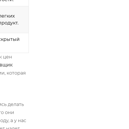
легких
продукт.
 скрытый
к цен
авщик
ии, которая
ись делать
то они
ду, а у нас
т налет.