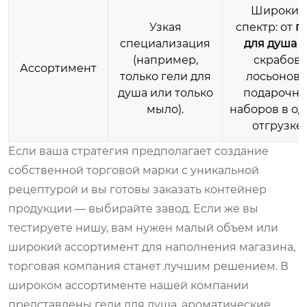
Широкий
Узкая
спектр: от
г
специализация
для душа
д
(например,
скрабов,
Ассортимент
только гели для
лосьонов 
душа или только
подарочны
мыло).
наборов в о
отгрузке.
Если ваша стратегия предполагает создание
собственной торговой марки с уникальной
рецептурой и вы готовы заказать контейнер
продукции — выбирайте завод. Если же вы
тестируете нишу, вам нужен малый объем или
широкий ассортимент для наполнения магазина,
торговая компания станет лучшим решением. В
широком ассортименте нашей компании
представлены гели для душа, ароматические