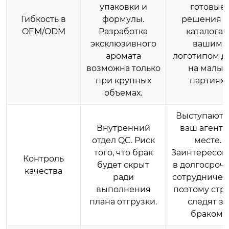
упаковки и
готовые
Гибкость в
формулы.
решения и
OEM/ODM
Разработка
каталога 
эксклюзивного
вашим
аромата
логотипом д
возможна только
на малых
при крупных
партиях.
объемах.
Выступают 
Внутренний
ваш агент 
отдел QC. Риск
месте.
того, что брак
Заинтересов
Контроль
будет скрыт
в долгосроч
качества
ради
сотрудничест
выполнения
поэтому стр
плана отгрузки.
следят за
браком.