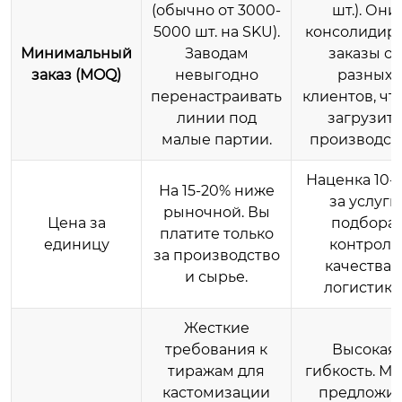
(обычно от 3000-
шт.). Они
5000 шт. на SKU).
консолидир
Минимальный
Заводам
заказы от
заказ (MOQ)
невыгодно
разных
перенастраивать
клиентов, чт
линии под
загрузить
малые партии.
производст
Наценка 10-
На 15-20% ниже
за услуги
рыночной. Вы
Цена за
подбора,
платите только
единицу
контроля
за производство
качества 
и сырье.
логистики
Жесткие
требования к
Высокая
тиражам для
гибкость. Мо
кастомизации
предложит