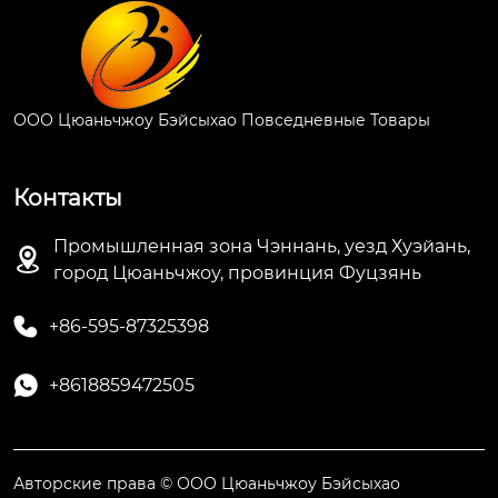
ООО Цюаньчжоу Бэйсыхао Повседневные Товары
Контакты
Промышленная зона Чэннань, уезд Хуэйань,

город Цюаньчжоу, провинция Фуцзянь

+86-595-87325398

+8618859472505
Авторские права © ООО Цюаньчжоу Бэйсыхао