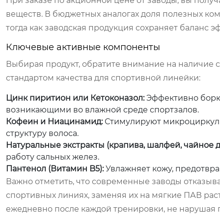
При заказе
по акционной цене от заводы
, вы полу
веществ. В бюджетных аналогах доля полезных ко
тогда как заводская продукция сохраняет баланс э
Ключевые активные компоненты
Выбирая продукт, обратите внимание на наличие 
стандартом качества для спортивной линейки:
Цинк пиритион или Кетоконазол:
Эффективно борю
возникающими во влажной среде спортзалов.
Кофеин и Ниацинамид:
Стимулируют микроциркуля
структуру волоса.
Натуральные экстракты (крапива, шалфей, чайное д
работу сальных желез.
Пантенол (Витамин B5):
Увлажняет кожу, предотвр
Важно отметить, что современные заводы отказыва
спортивных линиях, заменяя их на мягкие ПАВ рас
ежедневно после каждой тренировки, не нарушая 