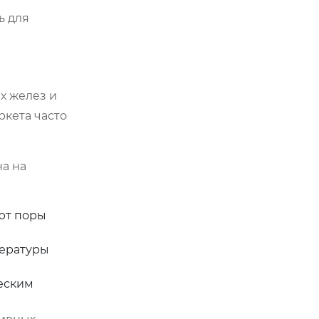
ь для
х желез и
кета часто
на на
ают поры
пературы
еским