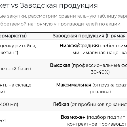
ет vs Заводская продукция
ые закупки, рассмотрим сравнительную таблицу хар
бретаемой напрямую у производителей по акции.
ермаркеты)
Заводская продукция (Прямая 
ценку ритейла,
Низкая/Средняя
(себестоим
ркетинг)
минимальная наценка
Высокая
(профессиональные ф
олезной базы)
30-40%)
ять на складе
Максимальная
(отгрузка сраз
и)
розлива)
-400 мл)
Гибкая
(от пробников до канист
Возможен
(подбор под тип 
ует
контрактное производст