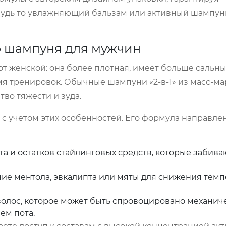
 будь то увлажняющий бальзам или активный шампун
о шампуня для мужчин
т женской: она более плотная, имеет больше сальны
 тренировок. Обычные шампуни «2-в-1» из масс-мар
тво тяжести и зуда.
с учетом этих особенностей. Его формула направле
та и остатков стайлинговых средств, которые забив
ие ментола, эвкалипта или мяты для снижения тем
лос, которое может быть спровоцировано механич
ем пота.