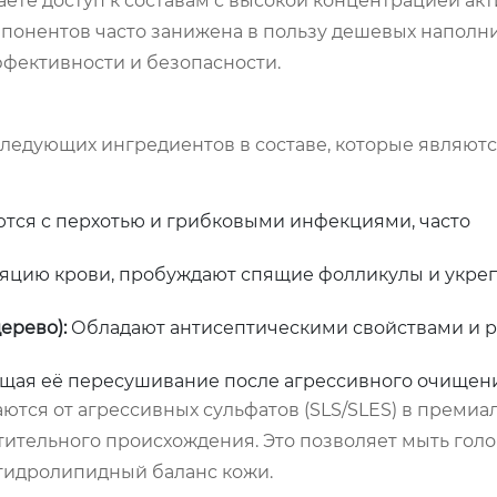
чаете доступ к составам с высокой концентрацией ак
мпонентов часто занижена в пользу дешевых наполн
ффективности и безопасности.
следующих ингредиентов в составе, которые являют
тся с перхотью и грибковыми инфекциями, часто
цию крови, пробуждают спящие фолликулы и укре
ерево):
Обладают антисептическими свойствами и 
ащая её пересушивание после агрессивного очищени
ются от агрессивных сульфатов (SLS/SLES) в премиа
тительного происхождения. Это позволяет мыть голо
гидролипидный баланс кожи.