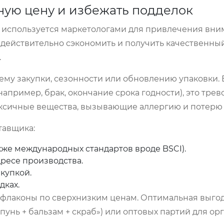
ную цену и избежать подделок
о используется маркетологами для привлечения вни
действительно сэкономить и получить качественный
.
ему закупки, сезонности или обновлению упаковки. 
например, брак, окончание срока годности), это тре
оксичные вещества, вызывающие аллергию и потерю 
тавщика:
акже международных стандартов вроде BSCI).
ресе производства.
купкой.
дках.
флаконы по сверхнизким ценам. Оптимальная выго
унь + бальзам + скраб») или оптовых партий для ор