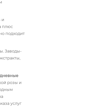
м
 и
а плюс
но подходит
ы. Заводы-
кстракты,
едневные
ой розы и
родным
за
каза услуг