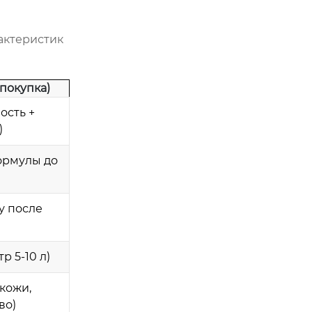
актеристик
покупка)
ость +
)
ормулы до
у после
р 5-10 л)
кожи,
во)