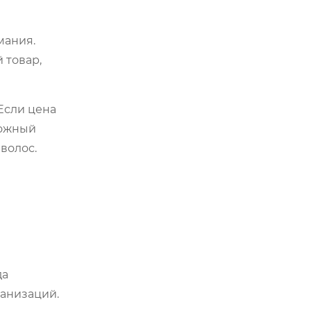
мания.
 товар,
Если цена
вожный
волос.
да
ганизаций.