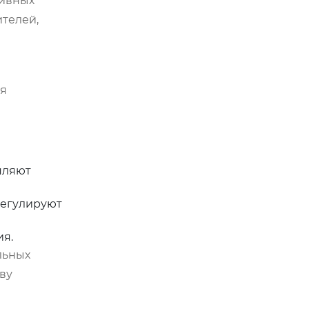
тивных
ителей,
ся
пляют
регулируют
я.
льных
ву