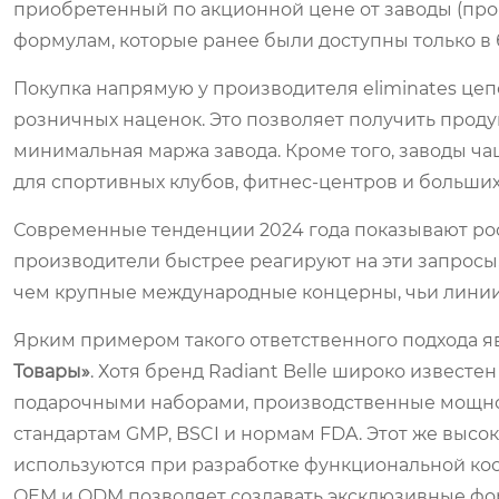
приобретенный по
акционной цене от заводы
(про
формулам, которые ранее были доступны только в
Покупка напрямую у производителя eliminates цеп
розничных наценок. Это позволяет получить проду
минимальная маржа завода. Кроме того, заводы ча
для спортивных клубов, фитнес-центров и больших
Современные тенденции 2024 года показывают рос
производители быстрее реагируют на эти запросы,
чем крупные международные концерны, чьи линии
Ярким примером такого ответственного подхода 
Товары»
. Хотя бренд
Radiant Belle
широко известен
подарочными наборами, производственные мощно
стандартам GMP, BSCI и нормам FDA. Этот же высок
используются при разработке функциональной кос
OEM и ODM позволяет создавать эксклюзивные фор