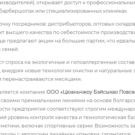
изводителей), открывает доступ к профессиональны
 барбершопах или специализированных клиниках.
очку посредников: дистрибьюторов, оптовых складов
кт высшего качества по себестоимости производств
ще предлагают акции на большие партии, что идеаль
 семей.
т спроса на экологичные и гипоаллергенные состав
 внедряя новые технологии очистки и натуральные э
 перенастраиваются месяцами.
является компания
ООО «Цюаньчжоу Бэйсыхао Повс
 своими премиальными линиями на основе болгарск
сти предприятия соответствуют строгим междуна
ий уровень контроля качества и технологическая ба
метики, включая спортивные серии. Возможность за
мулы с авторским дизайном упаковки, гарантируя