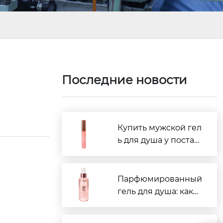
Последние новости
Купить мужской гел
ь для душа у постав
щиков Китая: рейти
нг 2026
Парфюмированный
гель для душа: како
й производитель в
Китае лучше?