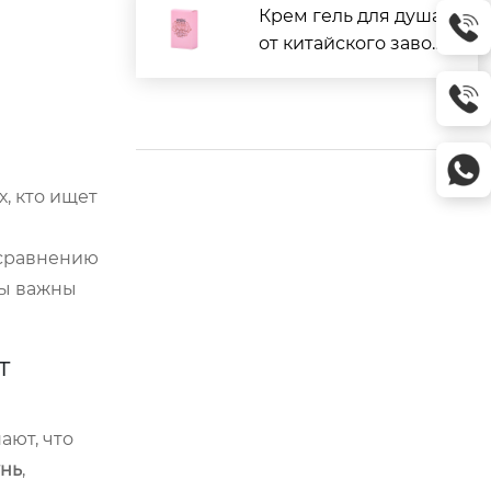
Крем гель для душа
от китайского завод
а: отзывы и цены
, кто ищет
 сравнению
ты важны
т
ают, что
нь
,