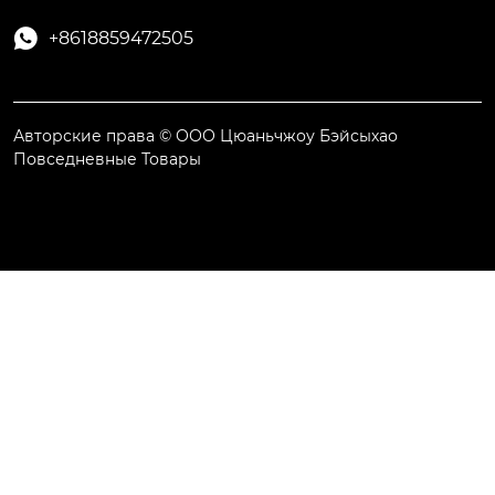

+8618859472505
Авторские права © ООО Цюаньчжоу Бэйсыхао
Повседневные Товары