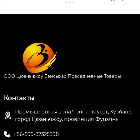
ООО Цюаньчжоу Бэйсыхао Повседневные Товары
Контакты
Промышленная зона Чэннань, уезд Хуэйань,

город Цюаньчжоу, провинция Фуцзянь

+86-595-87325398