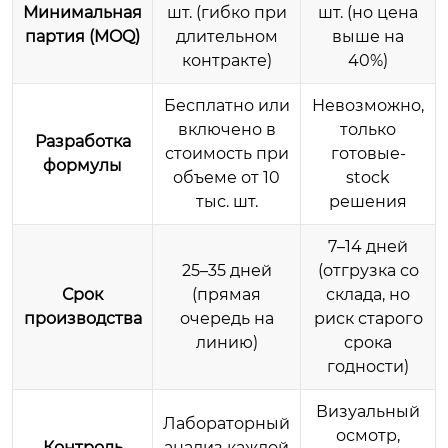
Минимальная
шт. (гибко при
шт. (но цена
партия (MOQ)
длительном
выше на
контракте)
40%)
Бесплатно или
Невозможно,
включено в
только
Разработка
стоимость при
готовые-
формулы
объеме от 10
stock
тыс. шт.
решения
7–14 дней
25–35 дней
(отгрузка со
Срок
(прямая
склада, но
производства
очередь на
риск старого
линию)
срока
годности)
Визуальный
Лабораторный
осмотр,
Контроль
анализ каждой