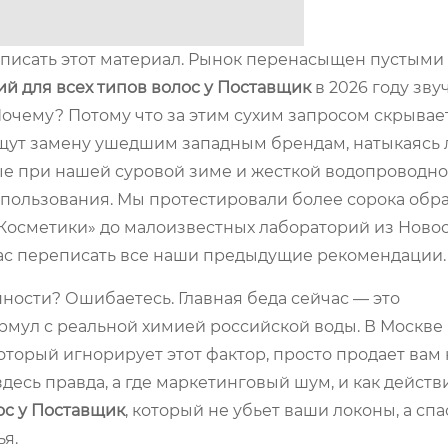
е писать этот материал. Рынок перенасыщен пустыми
 для всех типов волос у Поставщик
в 2026 году зву
очему? Потому что за этим сухим запросом скрывае
щут замену ушедшим западным брендам, натыкаясь 
рые при нашей суровой зиме и жесткой водопроводно
пользования. Мы протестировали более сорока обра
 Косметики» до малоизвестных лабораторий из Ново
 нас переписать все наши предыдущие рекомендации.
пности? Ошибаетесь. Главная беда сейчас — это
ул с реальной химией российской воды. В Москве в
 который игнорирует этот фактор, просто продает вам
здесь правда, а где маркетинговый шум, и как дейст
ос у Поставщик
, который не убьет ваши локоны, а спа
я.