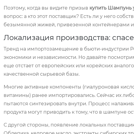
Поэтому, когда вы видите призыв
купить Шампунь 
вопрос: а кто этот поставщик? Есть ли у него соб
безымянной жижей, привезенной контейнерами и
Локализация производства: спас
Тренд на импортозамещение в бьюти-индустрии Рос
экономики и независимости. Но давайте посмотрим 
еще отстает от европейских или корейских аналогов
качественной сырьевой базы.
Многие активные компоненты (гиалуроновая кисло
витамины) ранее импортировались. Сейчас их либо
пытаются синтезировать внутри. Процесс налажив
продукта могут приводить к тому, что в шампуне 
С другой стороны, появление локальных поставщик
Облепиха, кедровое масло, экстракты сибирских тр