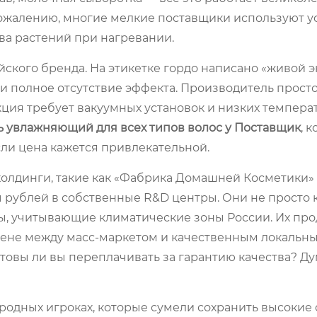
 сожалению, многие мелкие поставщики используют 
ва растений при нагревании.
ского бренда. На этикетке гордо написано «живой э
 и полное отсутствие эффекта. Производитель прост
акция требует вакуумных установок и низких темпера
 увлажняющий для всех типов волос у Поставщик
, 
сли цена кажется привлекательной.
олдинги, такие как «Фабрика Домашней Косметики»
 рублей в собственные R&D центры. Они не просто
ы, учитывающие климатические зоны России. Их пр
в цене между масс-маркетом и качественным локальн
Готовы ли вы переплачивать за гарантию качества? Ду
ародных игроках, которые сумели сохранить высокие