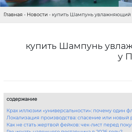
Главная
-
Новости
-
купить Шампунь увлажняющий д
купить Шампунь увлаж
у 
содержание
Крах иллюзии «универсальности»: почему один фл
Локализация производства: спасение или новый 
Как не стать жертвой фейков: чек-лист перед пок
Где искать надежного поставщика в 2026 году?