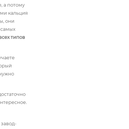
, а потому
ями кальция
ы, они
 самых
сех типов
учаете
торый
 нужно
достаточно
интересное.
 завод-