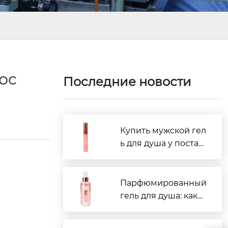
ос
Последние новости
Купить мужской гел
ь для душа у постав
щиков Китая: рейти
нг 2026
Парфюмированный
гель для душа: како
й производитель в
Китае лучше?