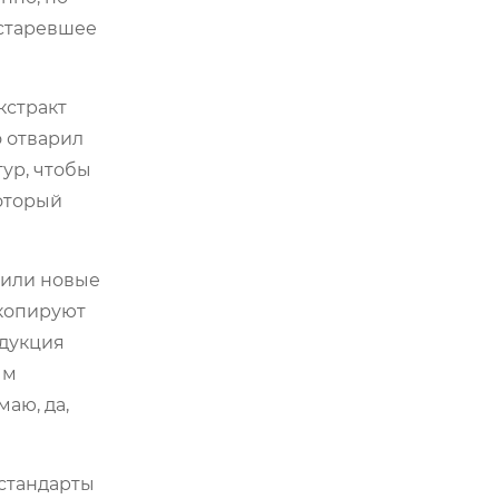
устаревшее
кстракт
о отварил
тур, чтобы
который
 или новые
 копируют
одукция
ым
маю, да,
 стандарты