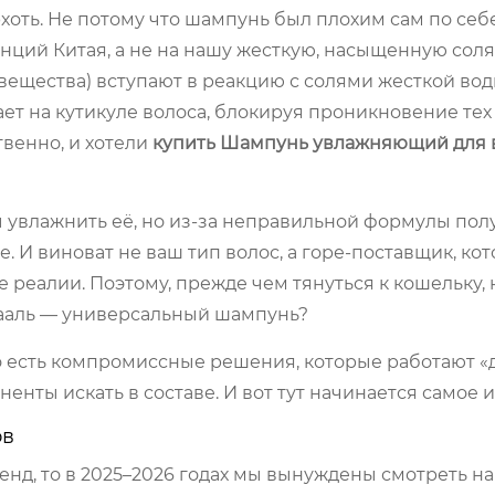
оть. Не потому что шампунь был плохим сам по себе
нций Китая, а не на нашу жесткую, насыщенную сол
вещества) вступают в реакцию с солями жесткой вод
ает на кутикуле волоса, блокируя проникновение тех
венно, и хотели
купить Шампунь увлажняющий для в
ы увлажнить её, но из-за неправильной формулы пол
. И виноват не ваш тип волос, а горе-поставщик, ко
 реалии. Поэтому, прежде чем тянуться к кошельку,
Грааль — универсальный шампунь?
 Но есть компромиссные решения, которые работают «
ненты искать в составе. И вот тут начинается самое 
ов
нд, то в 2025–2026 годах мы вынуждены смотреть на