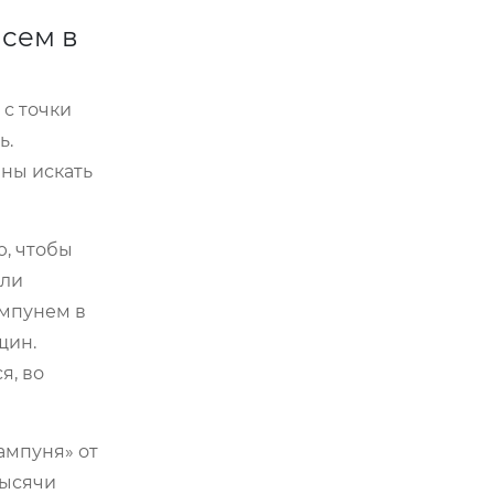
всем в
 с точки
ь.
ены искать
ю, чтобы
или
ампунем в
щин.
я, во
ампуня» от
тысячи