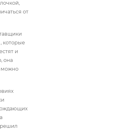
лочкой,
ичаться от
ставщики
, которые
естят и
, она
озможно
овиях
ки
обождающих
а
й решил