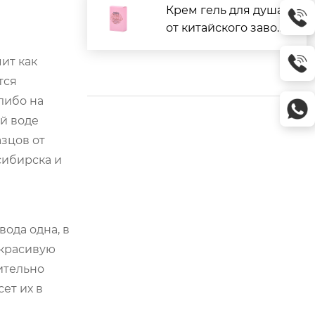
Крем гель для душа
от китайского завод
а: отзывы и цены
чит как
тся
либо на
й воде
зцов от
сибирска и
ода одна, в
 красивую
вительно
сет их в