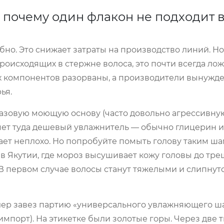
 почему один флакон не подходит 
бно. Это снижает затраты на производство линий. Но
оисходящих в стержне волоса, это почти всегда лож
ых компонентов разорваны, а производители вынужд
ья.
базовую моющую основу (часто довольно агрессивну
яет туда дешевый увлажнитель — обычно глицерин 
тает неплохо. Но попробуйте помыть голову таким ш
 в Якутии, где мороз высушивает кожу головы до тре
 первом случае волосы станут тяжелыми и слипнутс
лер завез партию «универсального увлажняющего ш
мпорт). На этикетке были золотые горы. Через две 