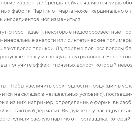
Многие известные бренды сейчас являются лишь обо
ных фабрик. Партия от марта может кардинально отл
к ингредиентов мог измениться.
тут, спрос падает), некоторые недобросовестные по
 минеральные аналоги или синтетические полимеры
вают волос пленкой. Да, первые полчаса волосы бл
ропускает влагу из воздуха внутрь волоса. Более того
 вы получите эффект «грязных волос», который нев
ты. Чтобы увеличить срок годности продукции в усл
нится на складах в неидеальных условиях), поставщи
орые из них, например, определенные формы высв
 контактный дерматит. Вы думаете, у вас вдруг стал
росто купили свежую партию от поставщика, которы