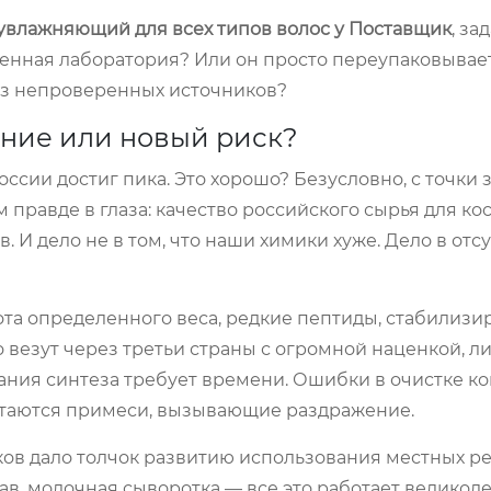
увлажняющий для всех типов волос у Поставщик
, за
ственная лаборатория? Или он просто переупаковывае
з непроверенных источников?
ение или новый риск?
сии достиг пика. Это хорошо? Безусловно, с точки 
правде в глаза: качество российского сырья для ко
. И дело не в том, что наши химики хуже. Дело в отс
та определенного веса, редкие пептиды, стабилиз
 везут через третьи страны с огромной наценкой, л
ания синтеза требует времени. Ошибки в очистке к
остаются примеси, вызывающие раздражение.
ов дало толчок развитию использования местных ре
ав, молочная сыворотка — все это работает великоле