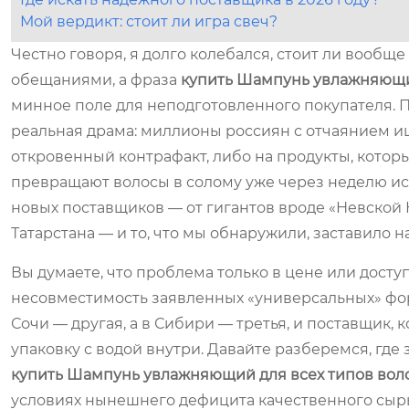
Мой вердикт: стоит ли игра свеч?
Честно говоря, я долго колебался, стоит ли вообщ
обещаниями, а фраза
купить Шампунь увлажняющий
минное поле для неподготовленного покупателя. П
реальная драма: миллионы россиян с отчаянием и
откровенный контрафакт, либо на продукты, кото
превращают волосы в солому уже через неделю ис
новых поставщиков — от гигантов вроде «Невской
Татарстана — и то, что мы обнаружили, заставило
Вы думаете, что проблема только в цене или досту
несовместимость заявленных «универсальных» форм
Сочи — другая, а в Сибири — третья, и поставщик,
упаковку с водой внутри. Давайте разберемся, где 
купить Шампунь увлажняющий для всех типов вол
условиях нынешнего дефицита качественного сырь