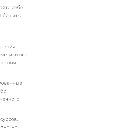
дайте себе
т бочки с
зрения
сметики все
утствии
ированные
ибо
онечного
сурсов.
пно, но