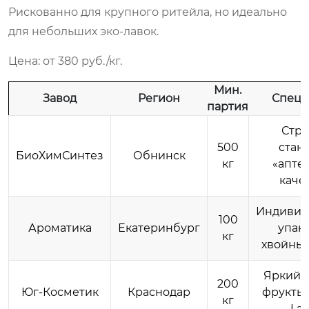
Рискованно для крупного ритейла, но идеально
для небольших эко-лавок.
Цена: от 380 руб./кг.
Мин.
Завод
Регион
Специ
партия
Стро
500
станд
БиоХимСинтез
Обнинск
кг
«апте
каче
Индивид
100
Ароматика
Екатеринбург
упако
кг
хвойные
Яркий д
200
Юг-Косметик
Краснодар
фрукты, 
кг
Lab