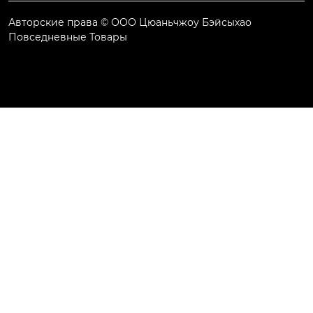
Авторские права © ООО Цюаньчжоу Бэйсыхао
Повседневные Товары