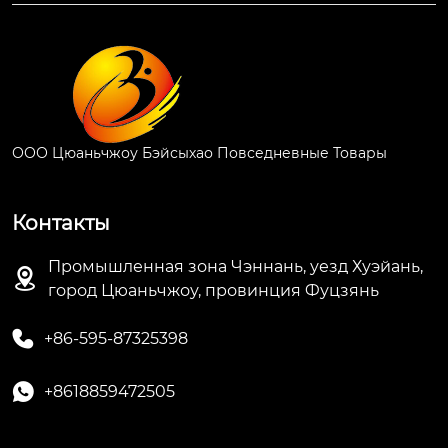
ООО Цюаньчжоу Бэйсыхао Повседневные Товары
Контакты
Промышленная зона Чэннань, уезд Хуэйань,

город Цюаньчжоу, провинция Фуцзянь

+86-595-87325398

+8618859472505