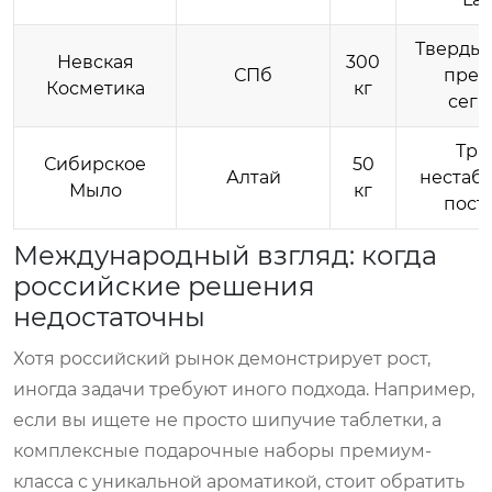
Твердые
Невская
300
СПб
пре
Косметика
кг
сегм
Тра
Сибирское
50
Алтай
нестаб
Мыло
кг
пост
Международный взгляд: когда
российские решения
недостаточны
Хотя российский рынок демонстрирует рост,
иногда задачи требуют иного подхода. Например,
если вы ищете не просто шипучие таблетки, а
комплексные подарочные наборы премиум-
класса с уникальной ароматикой, стоит обратить