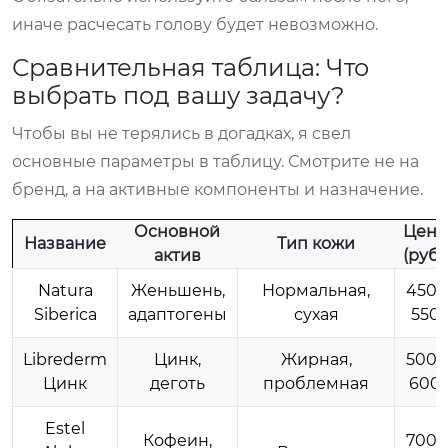
иначе расчесать голову будет невозможно.
Сравнительная таблица: Что
выбрать под вашу задачу?
Чтобы вы не терялись в догадках, я свел
основные параметры в таблицу. Смотрите не на
бренд, а на активные компоненты и назначение.
Основной
Цена
Название
Тип кожи
актив
(руб.)
Natura
Женьшень,
Нормальная,
450–
Siberica
адаптогены
сухая
550
Librederm
Цинк,
Жирная,
500–
Цинк
деготь
проблемная
600
Estel
Кофеин,
700–