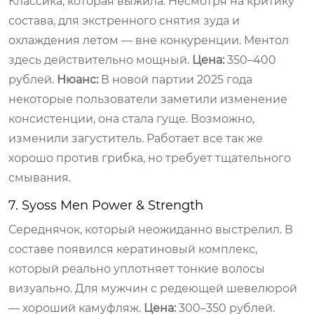
Классика, которая выжила. Несмотря на критику
состава, для экстренного снятия зуда и
охлаждения летом — вне конкуренции. Ментол
здесь действительно мощный.
Цена:
350–400
рублей.
Нюанс:
В новой партии 2025 года
некоторые пользователи заметили изменение
консистенции, она стала гуще. Возможно,
изменили загуститель. Работает все так же
хорошо против грибка, но требует тщательного
смывания.
7. Syoss Men Power & Strength
Середнячок, который неожиданно выстрелил. В
составе появился кератиновый комплекс,
который реально уплотняет тонкие волосы
визуально. Для мужчин с редеющей шевелюрой
— хороший камуфляж.
Цена:
300–350 рублей.