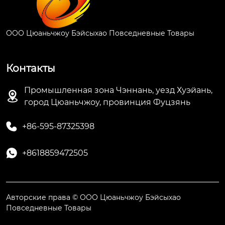
ООО Цюаньчжоу Бэйсыхао Повседневные Товары
Контакты
Промышленная зона Чэннань, уезд Хуэйань,

город Цюаньчжоу, провинция Фуцзянь

+86-595-87325398

+8618859472505
Авторские права © ООО Цюаньчжоу Бэйсыхао
Повседневные Товары