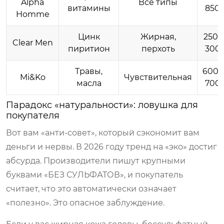
Alpha
Все типы
витамины
850
Homme
Цинк
Жирная,
250–
Clear Men
пиритион
перхоть
300
Травы,
600–
Mi&Ko
Чувствительная
масла
700
Парадокс «натуральности»: ловушка для
покупателя
Вот вам «анти-совет», который сэкономит вам
деньги и нервы. В 2026 году тренд на «эко» достиг
абсурда. Производители пишут крупными
буквами «БЕЗ СУЛЬФАТОВ», и покупатель
считает, что это автоматически означает
«полезно». Это опасное заблуждение.