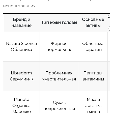
использования.
Ср
Бренд и
Основные
Тип кожи головы
р
название
активы
(м
Natura Siberica
Жирная,
Облепиха,
Облепиха
нормальная
кератин
Librederm
Проблемная,
Пептиды,
Серумин-К
чувствительная
витамины
Planeta
Масла
Сухая,
Organica
арганы,
поврежденная
Марокко
тмина