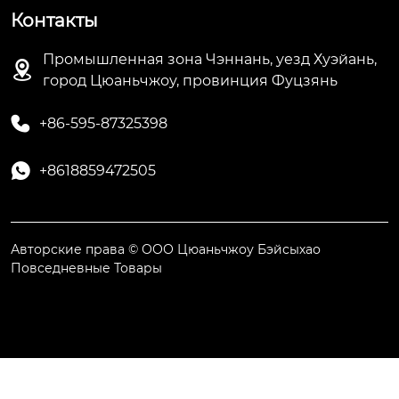
Контакты
Промышленная зона Чэннань, уезд Хуэйань,

город Цюаньчжоу, провинция Фуцзянь

+86-595-87325398

+8618859472505
Авторские права © ООО Цюаньчжоу Бэйсыхао
Повседневные Товары