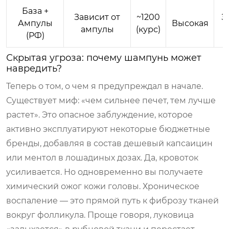
База +
Зависит от
~1200
З
Ампулы
Высокая
ампулы
(курс)
(РФ)
Скрытая угроза: почему шампунь может
навредить?
Теперь о том, о чем я предупреждал в начале.
Существует миф: «чем сильнее печет, тем лучше
растет». Это опасное заблуждение, которое
активно эксплуатируют некоторые бюджетные
бренды, добавляя в состав дешевый капсаицин
или ментол в лошадиных дозах. Да, кровоток
усиливается. Но одновременно вы получаете
химический ожог кожи головы. Хроническое
воспаление — это прямой путь к фиброзу тканей
вокруг фолликула. Проще говоря, луковица