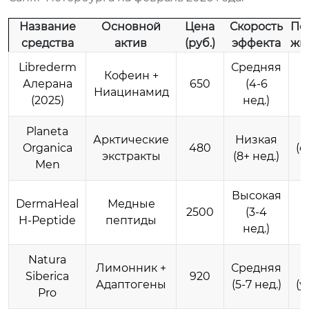
Название
Основной
Цена
Скорость
По
средства
актив
(руб.)
эффекта
жи
Librederm
Средняя
Кофеин +
Алерана
650
(4-6
Ниацинамид
(2025)
нед.)
Planeta
Арктические
Низкая
Organica
480
(с
экстракты
(8+ нед.)
Men
Высокая
DermaHeal
Медные
2500
(3-4
H-Peptide
пептиды
нед.)
Natura
Лимонник +
Средняя
Siberica
920
Адаптогены
(5-7 нед.)
(у
Pro