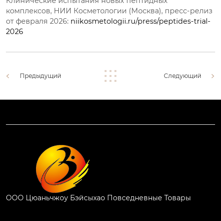
Клинические испытания новых пептидных
комплексов, НИИ Косметологии (Москва), пресс-релиз
от февраля 2026:
niikosmetologii.ru/press/peptides-trial-
2026
Предыдущий
Следующий
ООО Цюаньчжоу Бэйсыхао Повседневные Товары