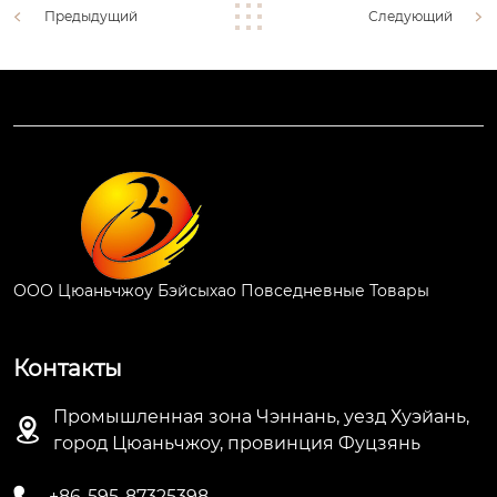
Предыдущий
Следующий
ООО Цюаньчжоу Бэйсыхао Повседневные Товары
Контакты
Промышленная зона Чэннань, уезд Хуэйань,

город Цюаньчжоу, провинция Фуцзянь

+86-595-87325398