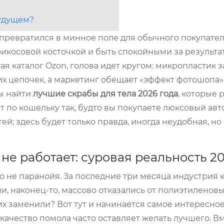
будущем?
у превратился в минное поле для обычного покупател
рикосовой косточкой и быть спокойными за результат
ая каталог Ozon, голова идет кругом: микропластик 
х цепочек, а маркетинг обещает «эффект фотошопа» 
бы найти
лучшие скрабы для тела 2026 года
, которые 
т по кошельку так, будто вы покупаете люксовый авт
ей; здесь будет только правда, иногда неудобная, но
е работает: суровая реальность 20
то не паранойя. За последние три месяца индустрия 
, наконец-то, массово отказались от полиэтиленовы
их заменили? Вот тут и начинается самое интересно
качество помола часто оставляет желать лучшего. В