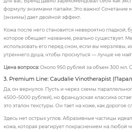
для вас. Бренд давно зарекомендовал себя как экс
формулу энзимами папайи. Это важно! Сочетание м
(энзимы) дает двойной эффект.
Кожа после него становится невероятно гладкой, б
которое обещает название, реально существует. М
использовать его перед сном, если вы мерзлявы, и
утреннего душа, чтобы проснуться — лучше не най
Цена вопроса:
Около 950 рублей за объем 300 мл. 
3. Premium Line: Caudalie Vinotherapist (Пар
Да, он вернулся. Пусть и через схемы параллельног
4500–5000 рублей), но французская классика оста
это эталон текстуры. Он тает на коже, как дорогое 
Здесь нет острых углов. Абразивные частицы идеаль
кожа, которая реагирует покраснением на любой чи