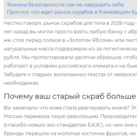
Техника безопасности: как не навредить себе
Прогноз: что ждет рынок скрабов в ближайшем 
Честно говоря, рынок скрабов для тела в 2026 год
лет назад вы могли просто взять любую банку с аб
же, стоя перед полкой в «Золотом Яблоке» или лист
натуральные масла подорожали из-за логистически
рубля. Мы протестировали десятки образцов, что
работают в условиях российского климата и не бью
Забудьте о гладких, вылизанных текстах от нейросет
необходимая.
Почему ваш старый скраб больше н
Вы замечали, что кожа стала реагировать иначе? Э
России пережила тихую революцию. Производители
(спасибо новым эко-стандартам ЕАЭС), но чем они 
бренды перешли на молотые косточки фруктов, но 