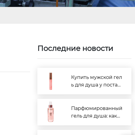
Последние новости
Купить мужской гел
ь для душа у постав
щиков Китая: рейти
нг 2026
Парфюмированный
гель для душа: како
й производитель в
Китае лучше?