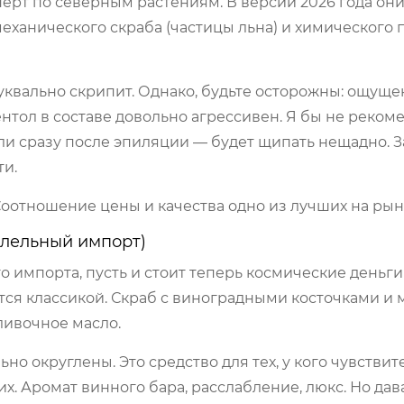
перт по северным растениям. В версии 2026 года он
еханического скраба (частицы льна) и химического 
уквально скрипит. Однако, будьте осторожны: ощуще
ентол в составе довольно агрессивен. Я бы не реком
ли сразу после эпиляции — будет щипать нещадно. З
ти.
Соотношение цены и качества одно из лучших на рын
аллельный импорт)
о импорта, пусть и стоит теперь космические деньги
ется классикой. Скраб с виноградными косточками и
сливочное масло.
но округлены. Это средство для тех, у кого чувствит
х. Аромат винного бара, расслабление, люкс. Но да