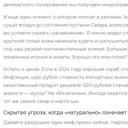
деликатного полирования мы получаем микротра
И еще один момент, о котором молчат в рекламе. Зи
сушат воздух до состояния пустыни Сахара, агрес
вы успеете сказать «увлажнение». Я лично видел с
крупной солью кожа начинала зудеть и шелушитьс
под наш резкий континентальный климат. Большин
локальные игроки и азиаты. Хорошо это или плохо?
Кстати, о ценах. Если в 2024 году хороший скраб ст
Инфляция, курс рубля, стоимость импортных энзим
качественный продукт дешевле 1200 рублей станови
аналоги — мусор? Не обязательно. Иногда переплат
тот же самый сахар и масло ши.
Скрытая угроза: когда «натурально» означает
Давайте разрушим один миф прямо сейчас. Надпись