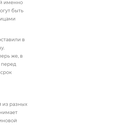
ий именно
огут быть
тицами
оставили в
у.
ерь же, в
 перед
 срок
 из разных
анимает
синовой