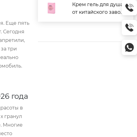
Крем гель для душа
от китайского завод
а: отзывы и цены
я. Еще пять
. Сегодня
запретили,
за три
реально
омобиль.
26 года
красоты в
х гранул
е. Многие
место