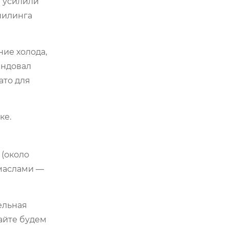
и усилили
пилинга
ние холода,
ендовал
ато для
ке.
 (около
 маслами —
ельная
вайте будем