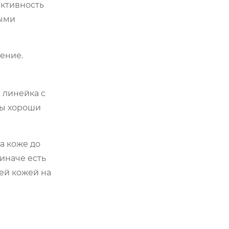
ективность
ными
ение.
 линейка с
бы хороши
а коже до
 иначе есть
шей кожей на