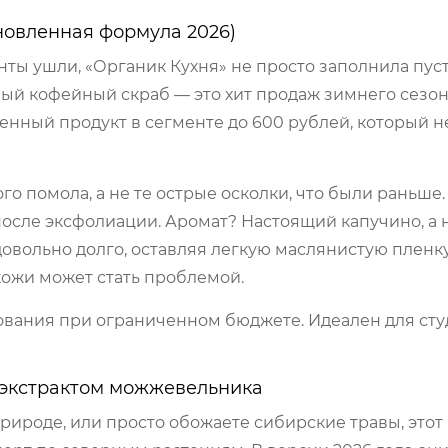
бновленная формула 2026)
ты ушли, «Органик Кухня» не просто заполнила пусто
ый кофейный скраб — это хит продаж зимнего сезона
венный продукт в сегменте до 600 рублей, который 
го помола, а не те острые осколки, что были раньше
после эксфолиации. Аромат? Настоящий капучино, а 
довольно долго, оставляя легкую маслянистую пленку
кожи может стать проблемой.
вания при ограниченном бюджете. Идеален для сту
 с экстрактом можжевельника
природе, или просто обожаете сибирские травы, этот