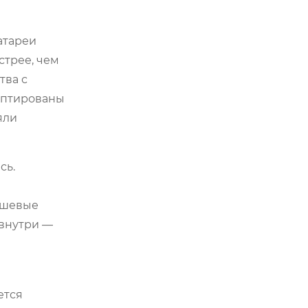
атареи
стрее, чем
тва с
даптированы
яли
сь.
дешевые
 внутри —
ется