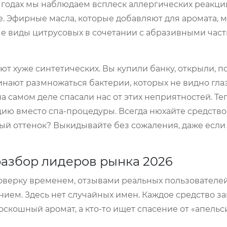
26 годах мы наблюдаем всплеск аллергических реакц
 Эфирные масла, которые добавляют для аромата, м
е виды цитрусовых в сочетании с абразивными час
ют хуже синтетических. Вы купили банку, открыли, п
нают размножаться бактерии, которых не видно глаз
а самом деле спасали нас от этих неприятностей. Теп
цию вместо спа-процедуры. Всегда нюхайте средство
й оттенок? Выкидывайте без сожаления, даже если
 разбор лидеров рынка 2026
оверку временем, отзывами реальных пользователей
ием. Здесь нет случайных имен. Каждое средство з
роскошный аромат, а кто-то ищет спасение от «апель