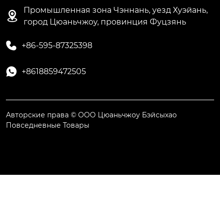
Промышленная зона Чэннань, уезд Хуэйань,

город Цюаньчжоу, провинция Фуцзянь

+86-595-87325398

+8618859472505
Авторские права © ООО Цюаньчжоу Бэйсыхао
Повседневные Товары