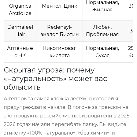
Нормальная,
Organica
Ментол, Цинк
36
Жирная
Arctic Ice
Dermafeel
Redensyl-
Любая,
135
Hair
аналог, Биотин
Проблемная
Аптечные
Никотиновая
Нормальная,
250
с НК
кислота
Сухая
40
Скрытая угроза: почему
«натуральность» может вас
облысить
А теперь та самая «ложка дегтя», о которой я
предупреждал в начале. В погоне за трендом на
эко-продукты российские производители в 2025-
2026 годах начали перегибать палку. Вы видите
этикетку «100% натурально», «без химии», и