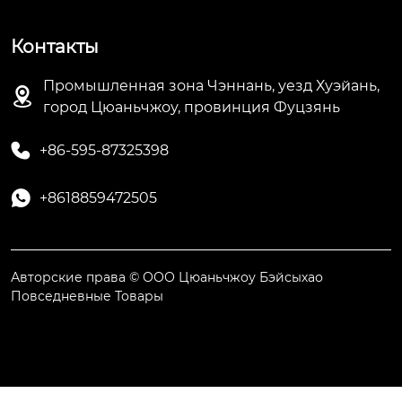
Контакты
Промышленная зона Чэннань, уезд Хуэйань,

город Цюаньчжоу, провинция Фуцзянь

+86-595-87325398

+8618859472505
Авторские права © ООО Цюаньчжоу Бэйсыхао
Повседневные Товары