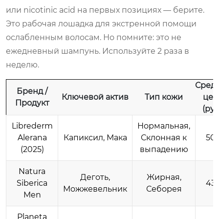
или nicotinic acid на первых позициях — берите.
Это рабочая лошадка для экстренной помощи
ослабленным волосам. Но помните: это не
ежедневный шампунь. Используйте 2 раза в
неделю.
Сред
Бренд /
Ключевой актив
Тип кожи
цен
Продукт
(руб
Librederm
Нормальная,
Alerana
Капиксил, Макa
Склонная к
50
(2025)
выпадению
Natura
Деготь,
Жирная,
Siberica
43
Можжевельник
Себорея
Men
Planeta