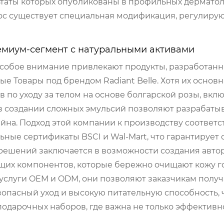
ьтаты которых опубликованы в профильных дермато
ос существует специальная модификация, регулиру
ремиум-сегмент с натуральными активами
особое внимание привлекают продукты, разработан
Товары под брендом Radiant Belle. Хотя их основн
 по уходу за телом на основе болгарской розы, вкл
 в создании сложных эмульсий позволяют разрабаты
а. Подход этой компании к производству соответс
ые сертификаты BSCI и Wal‑Mart, что гарантирует 
 решений заключается в возможности создания авто
щих компонентов, которые бережно очищают кожу го
услуги OEM и ODM, они позволяют заказчикам получ
опасный уход и высокую питательную способность, 
одарочных наборов, где важна не только эффективно