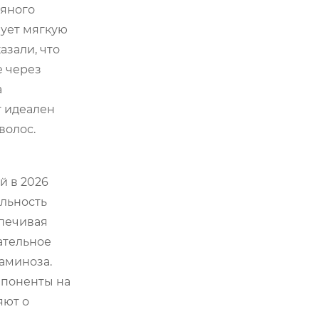
сяного
зует мягкую
азали, что
е через
а
т идеален
волос.
й в 2026
альность
спечивая
ательное
аминоза.
мпоненты на
яют о