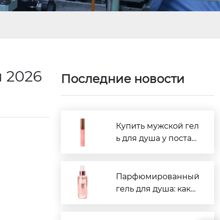
я 2026
Последние новости
Купить мужской гел
ь для душа у постав
щиков Китая: рейти
нг 2026
Парфюмированный
гель для душа: како
й производитель в
Китае лучше?