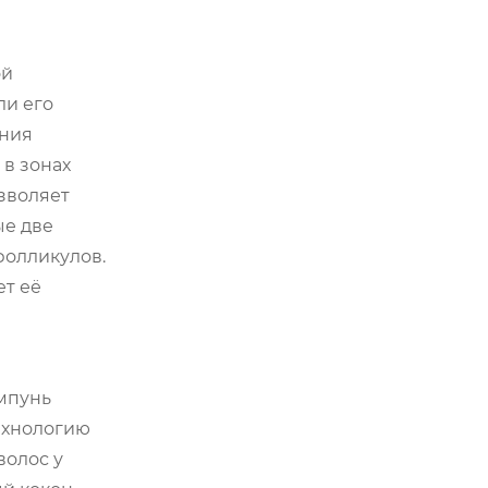
ой
ли его
ания
 в зонах
зволяет
ые две
фолликулов.
ет её
ампунь
технологию
волос у