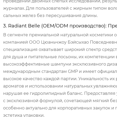
проведении двойных слепых исследований, резул
журналах. Для пользователей с жирным типом вол
сальных желез без пересушивания длины.
3. Radiant Belle (OEM/ODM производство): П
В сегменте премиальной натуральной косметики 
компанией ООО Цюаньчжоу Бэйсыхао Повседневные 
специализация охватывает широкий спектр средств
для душа и питательные лосьоны, их компетенции
высокоэффективные шампуни эксклюзивного дизайн
международным стандартам GMP и имеет официальн
высокое качество каждой партии. Уникальность их
ароматов и использовании натуральных увлажняю
нарушая ее гидролипидный баланс. Предоставляя 
с эксклюзивной формулой, сочетающей мягкий без
особенно актуально для корпоративных закупок и п
эстетика упаковки.