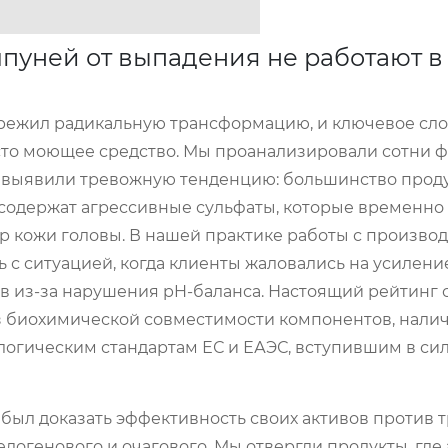
пуней от выпадения не работают в
пережил радикальную трансформацию, и ключевое сл
сто моющее средство. Мы проанализировали сотни ф
 выявили тревожную тенденцию: большинство проду
содержат агрессивные сульфаты, которые временно
р кожи головы. В нашей практике работы с произв
 с ситуацией, когда клиенты жаловались на усилени
 из-за нарушения pH-баланса. Настоящий рейтинг 
из биохимической совместимости компонентов, нали
огическим стандартам ЕС и ЕАЭС, вступившим в сил
 был доказать эффективность своих активов против т
елогенового и очагового. Мы отвергли продукты, где