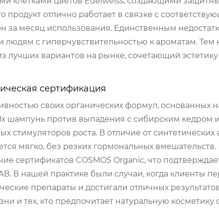
и клетками цветов Edelweiss, создающими защитны
то продукт отлично работает в связке с соответству
рон за месяц использования. Единственным недоста
и людям с гиперчувствительностью к ароматам. Тем 
з лучших вариантов на рынке, сочетающий эстетику
аническая сертификация
тивностью своих органических формул, основанных н
 Их шампунь против выпадения с сибирским кедром
 стимуляторов роста. В отличие от синтетических 
ется мягко, без резких гормональных вмешательств
ичие сертификатов COSMOS Organic, что подтверждае
АВ. В нашей практике были случаи, когда клиенты п
ические препараты и достигали отличных результатов
ни и тех, кто предпочитает натуральную косметику 