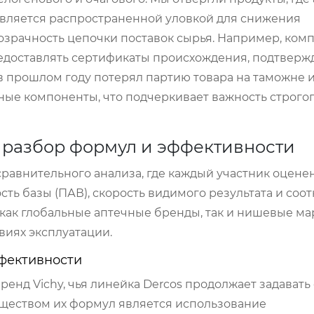
 является распространенной уловкой для снижения
озрачность цепочки поставок сырья. Например, комп
едоставлять сертификаты происхождения, подтвер
в прошлом году потерял партию товара на таможне 
ные компоненты, что подчеркивает важность строго
 разбор формул и эффективности
равнительного анализа, где каждый участник оцене
сть базы (ПАВ), скорость видимого результата и со
как глобальные аптечные бренды, так и нишевые ма
виях эксплуатации.
ффективности
енд Vichy, чья линейка Dercos продолжает задавать
уществом их формул является использование