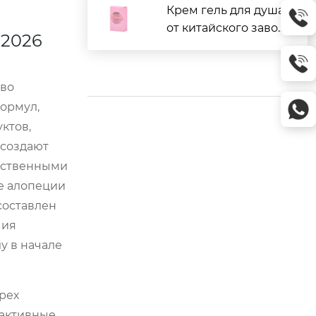
Крем гель для душа
от китайского завод
 2026
а: отзывы и цены
ово
ормул,
ктов,
 создают
одственными
е алопеции
составлен
чия
у в начале
рех
 активные