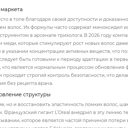
-маркета
сто в топе благодаря своей доступности и доказанн
м волос. Их формулы часто содержат миноксидил и
струментом в арсенале трихолога. В 2026 году комп
 меди, которые стимулируют рост новых волос даже
 в указании концентрации активных веществ, что по
следует быть готовыми к периоду адаптации: в перв
 что является нормальным процессом обновления 
проходит строгий контроль безопасности, что дела
я без рецепта врача.
новление структуры
ие, но и восстановить эластичность ломких волос, ш
. Французский гигант L’Oreal внедрил в эту линию 
ывании, которое является частой причиной потери 