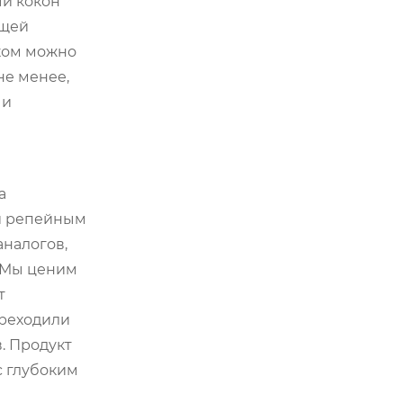
й кокон
ющей
тком можно
не менее,
 и
а
 и репейным
аналогов,
. Мы ценим
т
ереходили
. Продукт
с глубоким