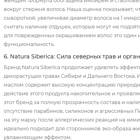
женщин. Формула обогащена имбирем и стволовым
вокруг стержня волоса. Наша оценка показывает, ч
сывороткой, увеличивая диаметр волоса на 1 мик
считать наличие отдушек, которые могут не подойт
для поврежденных окрашиванием волос это один и
функциональность.
6. Natura Siberica: Сила северных трав и орг
Бренд Natura Siberica продолжает удивлять эффек
дикорастущих травах Сибири и Дальнего Востока.
маслом содержит высокую концентрацию природных
действие этого продукта накопительное и проявля
этот бренд за полную прозрачность состава и нал
отсутствие парабинов, силиконов и агрессивных П
на эту марку после аллергических реакций на хим
идеально подходит для сторонников эко-образа жиз
увлажняющим эффектом.