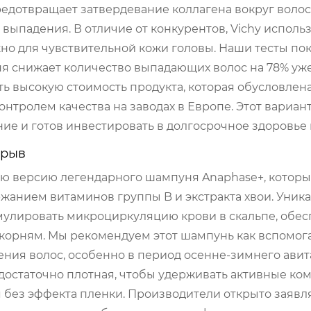
редотвращает затвердевание коллагена вокруг воло
ыпадения. В отличие от конкурентов, Vichy исполь
но для чувствительной кожи головы. Наши тесты пок
 снижает количество выпадающих волос на 78% уж
ть высокую стоимость продукта, которая обусловлен
нтролем качества на заводах в Европе. Этот вариан
ие и готов инвестировать в долгосрочное здоровье 
орыв
ую версию легендарного шампуня Anaphase+, которы
анием витаминов группы B и экстракта хвои. Уник
имулировать микроциркуляцию крови в скальпе, обе
 корням. Мы рекомендуем этот шампунь как вспомог
ения волос, особенно в период осенне-зимнего авит
 достаточно плотная, чтобы удерживать активные ко
я без эффекта пленки. Производители открыто заявл