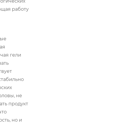
логических
ющая работу
ные
ая
ючая гели
вать
твует
стабильно
рских
ловы, не
ать продукт
что
сть, но и