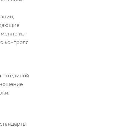
ании,
ждающие
именно из-
го контроля
н по единой
отношение
рки,
 стандарты