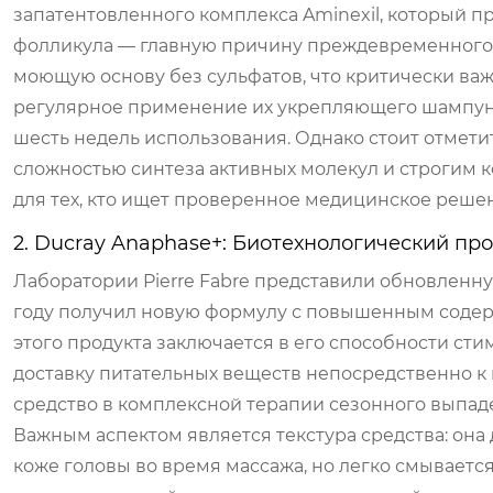
запатентовленного комплекса Aminexil, который п
фолликула — главную причину преждевременного в
моющую основу без сульфатов, что критически важ
регулярное применение их укрепляющего шампуня
шесть недель использования. Однако стоит отмети
сложностью синтеза активных молекул и строгим ко
для тех, кто ищет проверенное медицинское решен
2. Ducray Anaphase+: Биотехнологический пр
Лаборатории Pierre Fabre представили обновленн
году получил новую формулу с повышенным содерж
этого продукта заключается в его способности ст
доставку питательных веществ непосредственно к
средство в комплексной терапии сезонного выпад
Важным аспектом является текстура средства: она
коже головы во время массажа, но легко смываетс