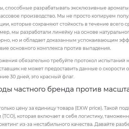
ы, способные разрабатывать эксклюзивные ароматы
массовое производство. Мы не просто копируем поп
и, которые сохраняют стойкость в течение всего с
ример, мы разработали линейку на основе натурально
сорно, но и обладает доказанным успокаивающим эф
твие основного комплекса против выпадения.
жения обязательно требуйте протокол испытаний 
ставщик не может предоставить данные о скорости 
ие 30 дней, это красный флаг.
оды частного бренда против масшт
ько цену за единицу товара (EXW price). Такой под
(TCO), которая включает в себя логистику, таможен
ркетинг из-за нестабильного качества. Давайте раз