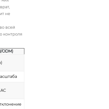
 них
врат,
ит не
во всей
о контроля
M/ODM)
о)
масштаба
EAC
отклонение