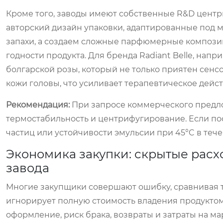
Кроме того, заводы имеют собственные R&D центр
авторский дизайн упаковки, адаптированные под 
запахи, а создаем сложные парфюмерные композици
годности продукта. Для бренда Radiant Belle, нап
болгарской розы, который не только приятен сен
кожи головы, что усиливает терапевтическое дейс
Рекомендация:
При запросе коммерческого предло
термостабильность и центрифугирование. Если по
частиц или устойчивости эмульсии при 45°C в течен
Экономика закупки: скрытые расх
завода
Многие закупщики совершают ошибку, сравнивая тол
игнорирует полную стоимость владения продуктом 
оформление, риск брака, возвраты и затраты на ма