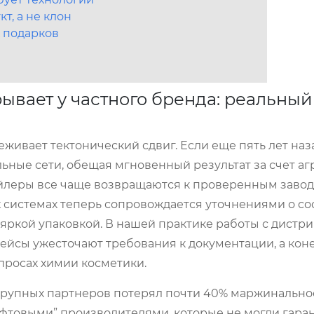
т, а не клон
 подарков
вает у частного бренда: реальный
еживает тектонический сдвиг. Если еще пять лет наз
альные сети, обещая мгновенный результат за счет а
ейлеры все чаще возвращаются к проверенным заво
 системах теперь сопровождается уточнениями о сос
о яркой упаковкой. В нашей практике работы с дист
лейсы ужесточают требования к документации, а ко
просах химии косметики.
 крупных партнеров потерял почти 40% маржинально
афтовыми” производителями, которые не могли гара