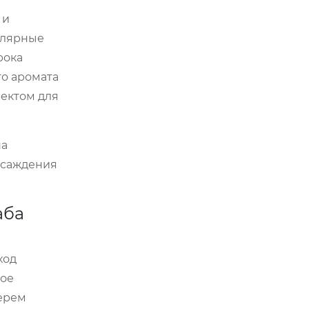
 и
улярные
рока
го аромата
фектом для
на
осаждения
аба
ход
ное
берем