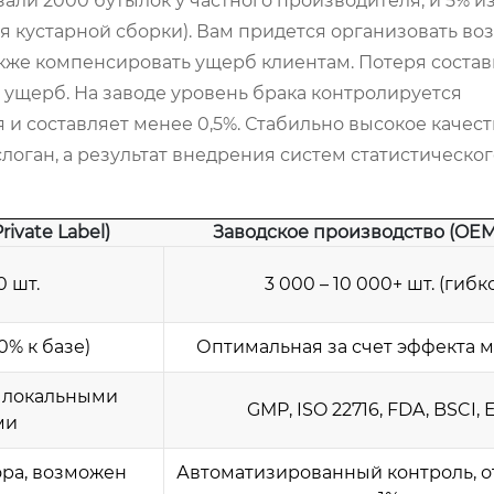
али 2000 бутылок у частного производителя, и 5% из
я кустарной сборки). Вам придется организовать воз
акже компенсировать ущерб клиентам. Потеря состав
й ущерб. На заводе уровень брака контролируется
и составляет менее 0,5%. Стабильно высокое качест
оган, а результат внедрения систем статистическог
ivate Label)
Заводское производство (OE
0 шт.
3 000 – 10 000+ шт. (гибк
0% к базе)
Оптимальная за счет эффекта 
а локальными
GMP, ISO 22716, FDA, BSCI, 
ми
ора, возможен
Автоматизированный контроль, 