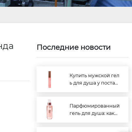
нда
Последние новости
Купить мужской гел
ь для душа у постав
щиков Китая: рейти
нг 2026
Парфюмированный
гель для душа: како
й производитель в
Китае лучше?