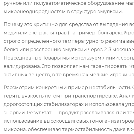
ручное или полуавтоматическое оборудование малы
микронеоднородностям в структуре эмульсии.
Почему это критично для средства от выпадения в
меди или экстракты трав (например, болгарской р
строго определенного температурного режима вв
белка или расслоению эмульсии через 2-3 месяц
Повседневные Товары мы используем линии, соотв
валидирована. Это позволяет нам гарантировать, 
активных веществ, в то время как мелкие игроки ч
Рассмотрим конкретный пример нестабильности. О
терять вязкость летом при транспортировке. Анал
дорогостоящих стабилизаторах и использовала у
энергии. Результат — продукт расслаивался при т
использование высокосдвиговых гомогенизаторов,
микрона, обеспечивая термостабильность даже в 