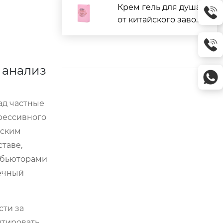
Крем гель для душа
от китайского завод
а: отзывы и цены
 анализ
ад частные
грессивного
дским
таве,
рибьюторами
нечный
сти за
нтировать