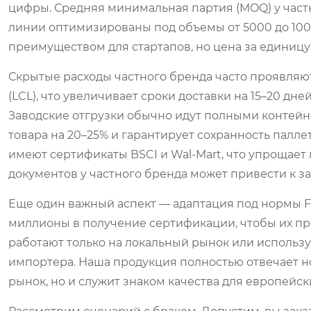
цифры. Средняя минимальная партия (MOQ) у частн
линии оптимизированы под объемы от 5000 до 100
преимуществом для стартапов, но цена за единицу
Скрытые расходы частного бренда часто проявляют
(LCL), что увеличивает сроки доставки на 15–20 д
Заводские отгрузки обычно идут полными контейне
товара на 20–25% и гарантирует сохранность палле
имеют сертификаты BSCI и Wal‑Mart, что упрощает 
документов у частного бренда может привести к з
Еще один важный аспект — адаптация под нормы 
миллионы в получение сертификации, чтобы их пр
работают только на локальный рынок или использу
импортера. Наша продукция полностью отвечает н
рынок, но и служит знаком качества для европейск