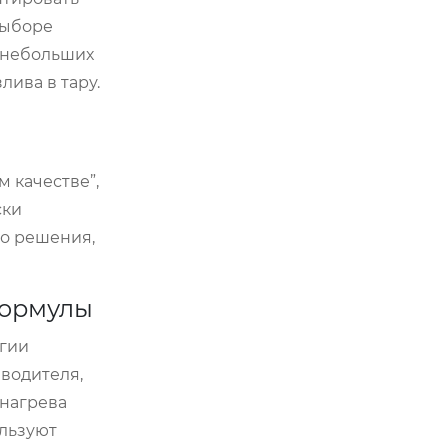
выборе
т небольших
лива в тару.
 качестве”,
ски
го решения,
формулы
огии
водителя,
 нагрева
ользуют