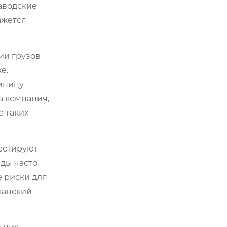
заводские
ажется
ии грузов
е.
диницу
а компания,
е таких
естируют
ды часто
е риски для
канский