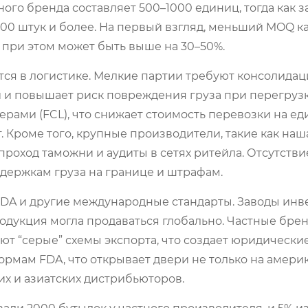
ого бренда составляет 500–1000 единиц, тогда как 
00 штук и более. На первый взгляд, меньший MOQ к
 при этом может быть выше на 30–50%.
ся в логистике. Мелкие партии требуют консолидац
ней и повышает риск повреждения груза при перегрузк
рами (FCL), что снижает стоимость перевозки на е
т. Кроме того, крупные производители, такие как наш
проход таможни и аудиты в сетях ритейла. Отсутстви
адержкам груза на границе и штрафам.
FDA и другие международные стандарты. Заводы инв
одукция могла продаваться глобально. Частные брен
ют “серые” схемы экспорта, что создает юридически
ормам FDA, что открывает двери не только на амери
их и азиатских дистрибьюторов.