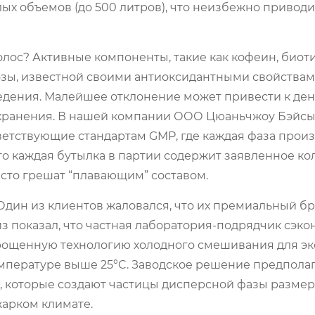
х объемов (до 500 литров), что неизбежно приводи
олос? Активные компоненты, такие как кофеин, биот
озы, известной своими антиоксидантными свойствам
едения. Малейшее отклонение может привести к де
а хранения. В нашей компании ООО Цюаньчжоу Бэйсы
етствующие стандартам GMP, где каждая фаза прои
что каждая бутылка в партии содержит заявленное ко
асто грешат “плавающим” составом.
дин из клиентов жаловался, что их премиальный бр
из показал, что частная лаборатория-подрядчик сэко
прощенную технологию холодного смешивания для э
емпературе выше 25°C. Заводское решение предпола
 которые создают частицы дисперсной фазы размер
жарком климате.