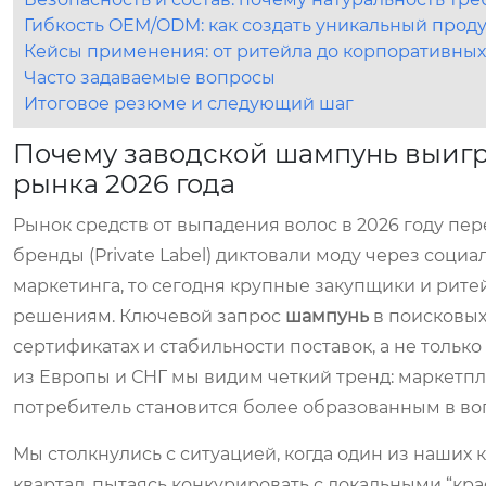
Гибкость OEM/ODM: как создать уникальный продук
Кейсы применения: от ритейла до корпоративных
Часто задаваемые вопросы
Итоговое резюме и следующий шаг
Почему заводской шампунь выигры
рынка 2026 года
Рынок средств от выпадения волос в 2026 году пер
бренды (Private Label) диктовали моду через соци
маркетинга, то сегодня крупные закупщики и рит
решениям. Ключевой запрос
шампунь
в поисковых
сертификатах и стабильности поставок, а не тольк
из Европы и СНГ мы видим четкий тренд: маркетп
потребитель становится более образованным в во
Мы столкнулись с ситуацией, когда один из наших
квартал, пытаясь конкурировать с локальными “кр