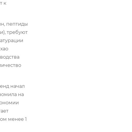
т к
ин, пептиды
и), требуют
натурации
хао
зводства
личество
енд начал
номила на
кономии
гает
ом менее 1