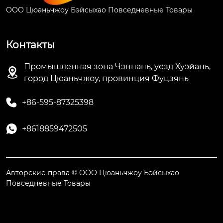
ООО Цюаньчжоу Бэйсыхао Повседневные Товары
Контакты
Промышленная зона Чэннань, уезд Хуэйань,

город Цюаньчжоу, провинция Фуцзянь

+86-595-87325398

+8618859472505
Авторские права © ООО Цюаньчжоу Бэйсыхао
Повседневные Товары