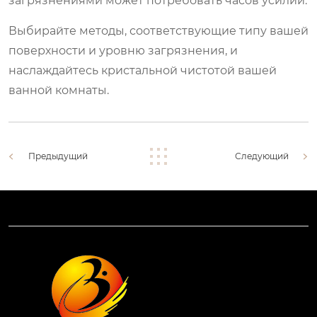
загрязнениями может потребовать часов усилий.
Выбирайте методы, соответствующие типу вашей
поверхности и уровню загрязнения, и
наслаждайтесь кристальной чистотой вашей
ванной комнаты.
Предыдущий
Следующий